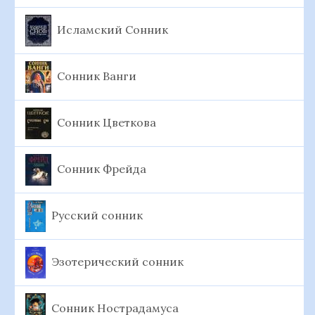
Исламский Сонник
Сонник Ванги
Сонник Цветкова
Сонник Фрейда
Русский сонник
Эзотерический сонник
Сонник Нострадамуса