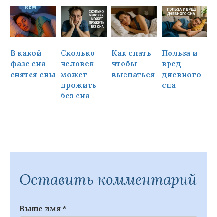
В какой
Сколько
Как спать
Польза и
Ч
фазе сна
человек
чтобы
вред
снятся сны
может
выспаться
дневного
прожить
сна
ч
без сна
Оставить комментарий
Выше имя
*