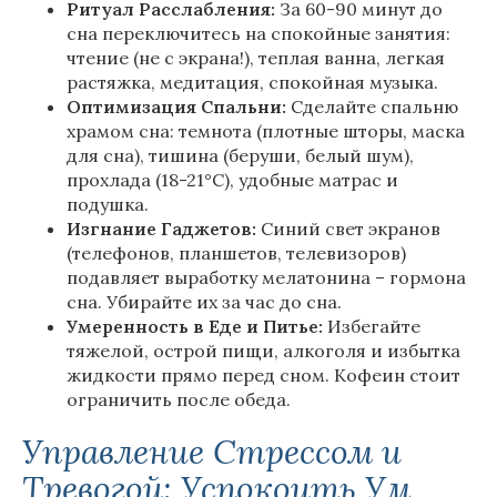
Ритуал Расслабления:
За 60-90 минут до
сна переключитесь на спокойные занятия:
чтение (не с экрана!), теплая ванна, легкая
растяжка, медитация, спокойная музыка.
Оптимизация Спальни:
Сделайте спальню
храмом сна: темнота (плотные шторы, маска
для сна), тишина (беруши, белый шум),
прохлада (18-21°C), удобные матрас и
подушка.
Изгнание Гаджетов:
Синий свет экранов
(телефонов, планшетов, телевизоров)
подавляет выработку мелатонина – гормона
сна. Убирайте их за час до сна.
Умеренность в Еде и Питье:
Избегайте
тяжелой, острой пищи, алкоголя и избытка
жидкости прямо перед сном. Кофеин стоит
ограничить после обеда.
Управление Стрессом и
Тревогой: Успокоить Ум