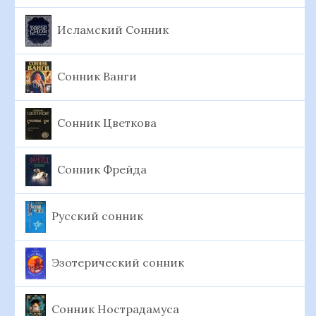
Исламский Сонник
Сонник Ванги
Сонник Цветкова
Сонник Фрейда
Русский сонник
Эзотерический сонник
Сонник Нострадамуса