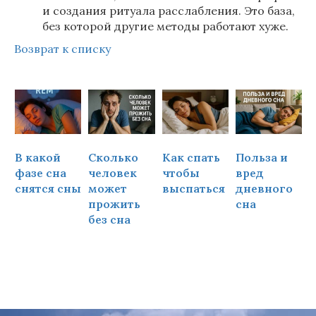
и создания ритуала расслабления. Это база,
без которой другие методы работают хуже.
Возврат к списку
В какой
Сколько
Как спать
Польза и
Ч
фазе сна
человек
чтобы
вред
снятся сны
может
выспаться
дневного
прожить
сна
ч
без сна