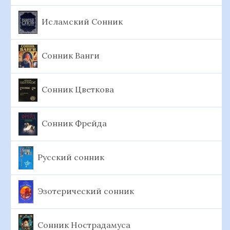
Исламский Сонник
Сонник Ванги
Сонник Цветкова
Сонник Фрейда
Русский сонник
Эзотерический сонник
Сонник Нострадамуса