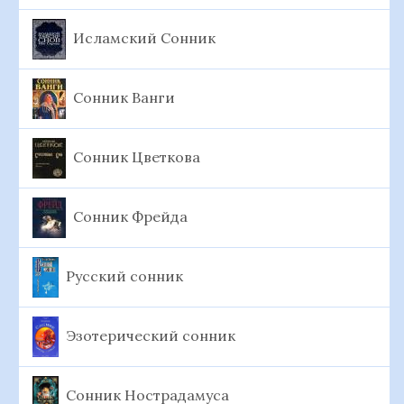
Исламский Сонник
Сонник Ванги
Сонник Цветкова
Сонник Фрейда
Русский сонник
Эзотерический сонник
Сонник Нострадамуса