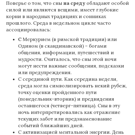
Поверье о том, что сны
на
среду
обладают особой
силой или являются вещими, имеет глубокие
корни в народных традициях и сонниках
прошлого. Среда в недельном цикле часто
ассоциировалась:
С
Меркурием (в римской традиции) или
Одином (в скандинавской) – богами
общения, информации, путешествий и
мудрости. Считалось, что сны этой ночи
могут нести важные сообщения, подсказки
или предупреждения.
С серединой пути. Как середина недели,
среда могла символизировать некий рубеж,
точку оценки пройденного пути
(понедельник-вторник) и предвидения
оставшегося (четверг-пятница). Сны в эту
ночь интерпретировались как отражение
текущих забот или предзнаменование
событий ближайших дней.
С активизацией ментальной энергии. День