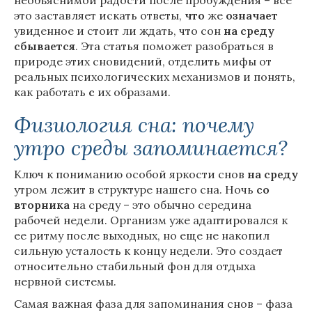
необъяснимой радости после пробуждения – все
это заставляет искать ответы,
что
же
означает
увиденное и стоит ли ждать, что сон
на
среду
сбывается
. Эта статья поможет разобраться в
природе этих сновидений, отделить мифы от
реальных психологических механизмов и понять,
как работать
с
их образами.
Физиология сна: почему
утро среды запоминается?
Ключ к пониманию особой яркости снов
на
среду
утром лежит в структуре нашего сна. Ночь
со
вторника
на среду – это обычно середина
рабочей недели. Организм уже адаптировался к
ее ритму после выходных, но еще не накопил
сильную усталость к концу недели. Это создает
относительно стабильный фон для отдыха
нервной системы.
Самая важная фаза для запоминания снов – фаза