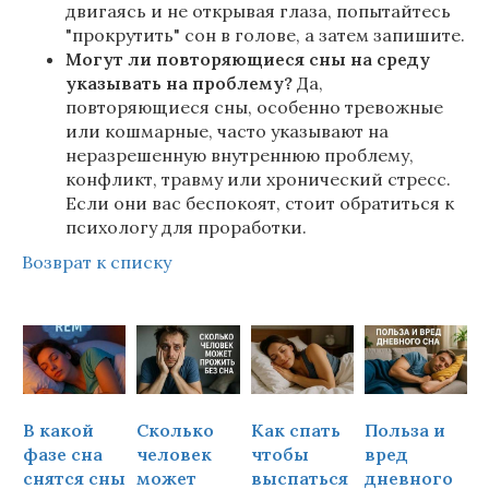
двигаясь и не открывая глаза, попытайтесь
"прокрутить" сон в голове, а затем запишите.
Могут ли повторяющиеся сны на среду
указывать на проблему?
Да,
повторяющиеся сны, особенно тревожные
или кошмарные, часто указывают на
неразрешенную внутреннюю проблему,
конфликт, травму или хронический стресс.
Если они вас беспокоят, стоит обратиться к
психологу для проработки.
Возврат к списку
В какой
Сколько
Как спать
Польза и
Ч
фазе сна
человек
чтобы
вред
снятся сны
может
выспаться
дневного