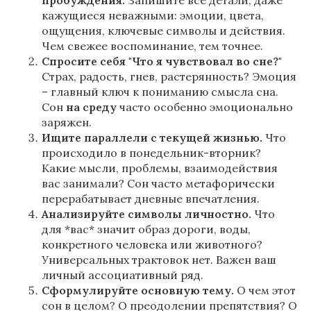
пробуждения.
Запишите все детали, даже
кажущиеся неважными: эмоции, цвета,
ощущения, ключевые символы и действия.
Чем свежее воспоминание, тем точнее.
Спросите себя "Что я чувствовал во сне?"
Страх, радость, гнев, растерянность? Эмоция
– главный ключ к пониманию смысла сна.
Сон
на
среду
часто особенно эмоционально
заряжен.
Ищите параллели с текущей жизнью.
Что
происходило в понедельник-вторник?
Какие мысли, проблемы, взаимодействия
вас занимали? Сон часто метафорически
перерабатывает дневные впечатления.
Анализируйте символы личностно.
Что
для *вас* значит образ дороги, воды,
конкретного человека или животного?
Универсальных трактовок нет. Важен ваш
личный ассоциативный ряд.
Сформулируйте основную тему.
О чем этот
сон в целом? О преодолении препятствия? О