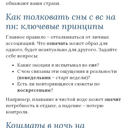
обнажают ваши страхи.
Как толковать сны с вс на
пн: ключевые принципы
Главное правило – отталкиваться от личных
ассоциаций. Что
означать
может образ для
одного, будет неактуально для другого. Задайте
себе вопросы:
Какие эмоции я испытывал во
сне
?
С чем связаны эти ощущения в реальности
(
понедельник
– старт недели)?
Есть ли повторяющиеся сюжеты по
воскресеньям
?
Например, плавание в чистой воде может
значит
потребность в отдыхе, а падение – потерю
контроля.
Кошмары в ночь на