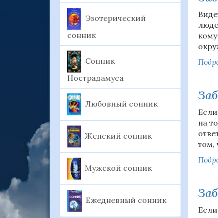
Виде
Эзотерический
люде
сонник
кому
окру
Сонник
Подро
Нострадамуса
За
Любовный сонник
Если
на т
отве
Женский сонник
том,
Подро
Мужской сонник
Заб
Ежедневный сонник
Если