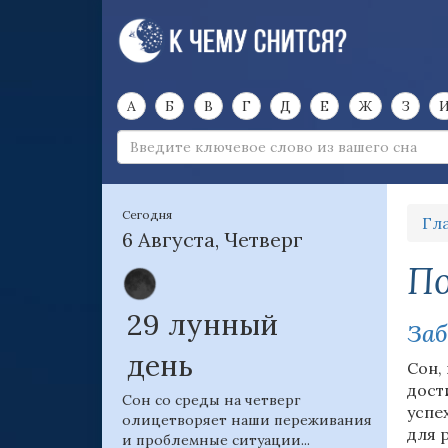
А
Б
В
Г
Д
Е
Ж
З
Сегодня
Гл
6 Августа, Четверг
По
29 лунный
Заб
день
Сон,
дост
Сон со среды на четверг
успе
олицетворяет наши переживания
для 
и проблемные ситуации...