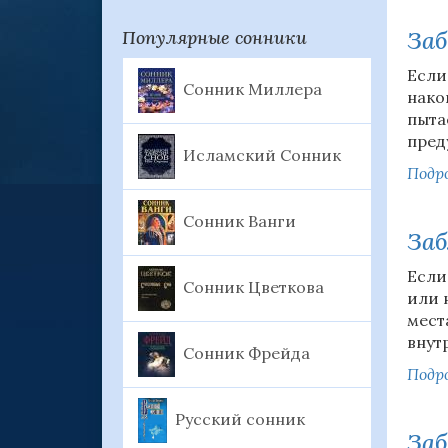
За
Популярные сонники
Если
Сонник Миллера
нако
пыта
пред
Исламский Сонник
Подро
Сонник Ванги
Заб
Если
Сонник Цветкова
или 
мест
внут
Сонник Фрейда
Подро
Русский сонник
Заб