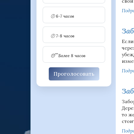
свои
Подро
🕕 6-7 часов
Заб
🕖 7-8 часов
Если
чере
убеж
😴 Более 8 часов
изме
Подро
Проголосовать
Заб
Забо
Дере
то ж
стоит
Подро