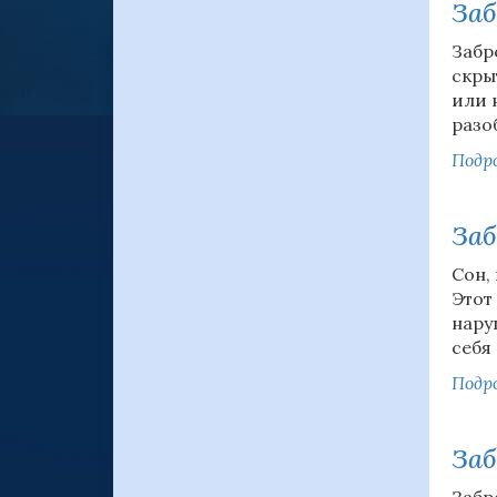
Заб
Забр
скры
или 
разоб
Подро
Заб
Сон,
Этот
нару
себя
Подро
Заб