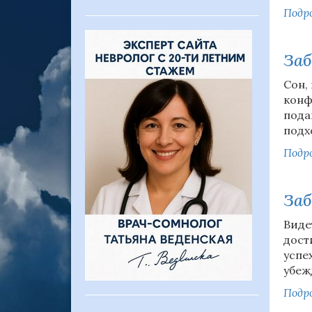
Подро
Заб
Сон,
конф
пода
подх
Подро
Заб
Виде
дост
успе
убеж
Подро