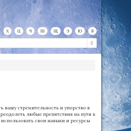
Х
Ц
Ч
Ш
Щ
Э
Ю
Я
ть вашу стремительность и упорство в
преодолеть любые препятствия на пути к
о использовать свои навыки и ресурсы