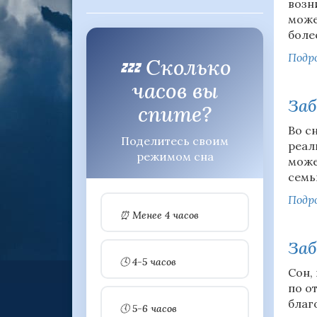
возн
може
боле
Подро
💤 Сколько
часов вы
Заб
спите?
Во с
Поделитесь своим
реал
режимом сна
може
семь
Подро
⏰ Менее 4 часов
Заб
🕓 4-5 часов
Сон,
по о
благ
🕔 5-6 часов