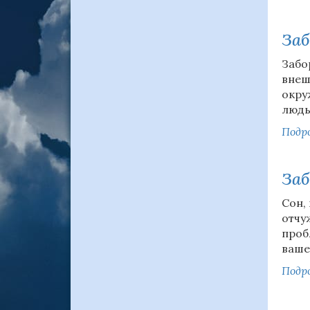
Заб
Забо
внеш
окру
людь
Подро
Заб
Сон,
отчу
проб
ваше
Подро