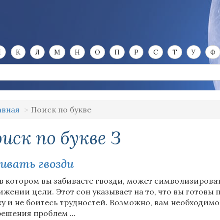
И
К
Л
М
Н
О
П
Р
С
Т
У
Ф
авная
Поиск по букве
иск по букве З
ивать гвозди
 в котором вы забиваете гвозди, может символизирова
ижении цели. Этот сон указывает на то, что вы готовы 
ху и не боитесь трудностей. Возможно, вам необходим
решения проблем ...