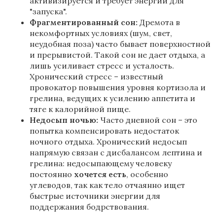
активизируется и требует энергии для
"запуска".
Фрагментированный сон:
Дремота в
некомфортных условиях (шум, свет,
неудобная поза) часто бывает поверхностной
и прерывистой. Такой сон не дает отдыха, а
лишь усиливает стресс и усталость.
Хронический стресс – известный
провокатор повышения уровня кортизола и
грелина, ведущих к усилению аппетита и
тяге к калорийной пище.
Недосып ночью:
Часто дневной сон – это
попытка компенсировать недостаток
ночного отдыха. Хронический недосып
напрямую связан с дисбалансом лептина и
грелина: недосыпающему человеку
постоянно
хочется есть
, особенно
углеводов, так как тело отчаянно ищет
быстрые источники энергии для
поддержания бодрствования.