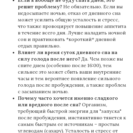
Если я вообще не буду спать днем, это
решит проблему?
Не обязательно. Если вы
недосыпаете ночью, отказ от дневного сна
может усилить общую усталость и стресс,
что также провоцирует повышение аппетита
в течение всего дня. Лучше наладить ночной
сон и практиковать *короткий* дневной
отдых правильно.
Влияет ли время суток дневного сна на
силу голода после него?
Да. Чем позже вы
спите днем (особенно после 16:00), тем
сильнее это может сбить ваши внутренние
часы и тем вероятнее появление сильного
голода после пробуждения, а также проблем
с засыпанием ночью.
Почему часто хочется именно сладкого
или вредного после сна?
Организм,
требующий быстрой энергии для "запуска"
после пробуждения, инстинктивно тянется к
самым быстрым ее источникам – простым
углеводам (сахару). Усталость и стресс от