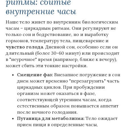
ритмы: сбитые
внутренние часы
Наше тело живет по внутренним биологическим
часам – циркадным ритмам. Они регулируют не
только сон и бодрствование, но и выработку
гормонов, температуру тела, пищеварение и
чувство голода
. Дневной сон, особенно если он
длительный (более 30-60 минут) или происходит
в "неурочное" время (например, ближе к вечеру),
может сбить эти тонкие настройки.
Смещение фаз:
Внезапное погружение в сон
днем может временно "перезагрузить" часть
циркадных циклов. При пробуждении
организм может оказаться в фазе,
соответствующей утренним часам, когда
естественным образом повышается аппетит
после ночного голодания.
Путаница для метаболизма:
Тело ожидает
прием пищи в определенные часы,