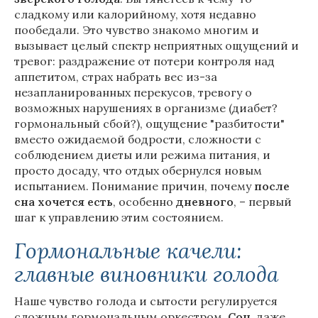
сладкому или калорийному, хотя недавно
пообедали. Это чувство знакомо многим и
вызывает целый спектр неприятных ощущений и
тревог: раздражение от потери контроля над
аппетитом, страх набрать вес из-за
незапланированных перекусов, тревогу о
возможных нарушениях в организме (диабет?
гормональный сбой?), ощущение "разбитости"
вместо ожидаемой бодрости, сложности с
соблюдением диеты или режима питания, и
просто досаду, что отдых обернулся новым
испытанием. Понимание причин, почему
после
сна
хочется
есть
, особенно
дневного
, – первый
шаг к управлению этим состоянием.
Гормональные качели:
главные виновники голода
Наше чувство голода и сытости регулируется
сложным гормональным оркестром.
Сон
, даже