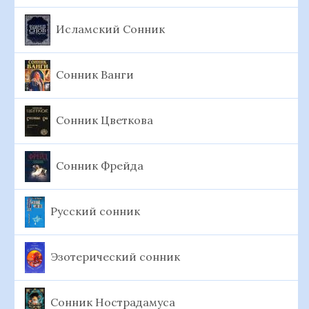
Исламский Сонник
Сонник Ванги
Сонник Цветкова
Сонник Фрейда
Русский сонник
Эзотерический сонник
Сонник Нострадамуса