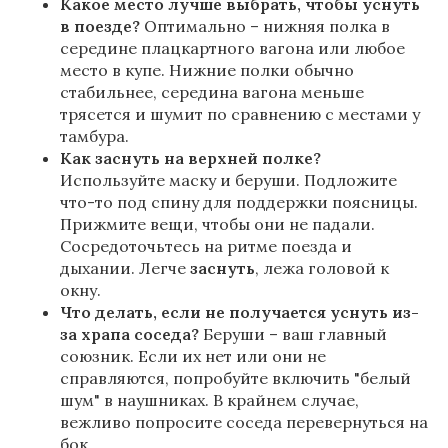
Какое место лучше выбрать, чтобы уснуть
в поезде?
Оптимально – нижняя полка в
середине плацкартного вагона или любое
место в купе. Нижние полки обычно
стабильнее, середина вагона меньше
трясется и шумит по сравнению с местами у
тамбура.
Как заснуть на верхней полке?
Используйте маску и беруши. Подложите
что-то под спину для поддержки поясницы.
Прижмите вещи, чтобы они не падали.
Сосредоточьтесь на ритме поезда и
дыхании. Легче
заснуть
, лежа головой к
окну.
Что делать, если не получается уснуть из-
за храпа соседа?
Беруши – ваш главный
союзник. Если их нет или они не
справляются, попробуйте включить "белый
шум" в наушниках. В крайнем случае,
вежливо попросите соседа перевернуться на
бок.