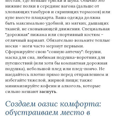
местам, где меньше тряски и шума. Обычно это
нижние полки в середине вагона (дальше от
хлопающих тамбуров и скрипящих тормозов) или
купе вместо плацкарта. Ваша одежда должна
быть максимально удобной, из мягких, дышащих
тканей, не сковывающей движения. Специальная
"дорожная" пижама или спортивный костюм –
отличный вариант. Обязательно возьмите теплые
носки – ноги часто мерзнут первыми.
Сформируйте свою "сонную аптечку": беруши,
маска для сна, любимая подушка-воротник для
путешествий (или хотя бы компактная дорожная
подушка), небольшой плед или плед-пончо. Не
наедайтесь плотно прямо перед отправлением и
избегайте тяжелой, жирной пищи; также
минимизируйте кофеин и алкоголь, которые
сильно мешают
заснуть
.
Создаем оазис комфорта:
обустраиваем место в