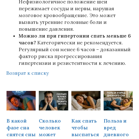
Нефизиологичное положение шеи
пережимает сосуды и нервы, нарушая
мозговое кровообращение. Это может
вызвать утренние головные боли и
повышение давления.
Можно ли при гипертонии спать меньше 6
часов?
Категорически не рекомендуется.
Регулярный сон менее 6 часов – доказанный
фактор риска прогрессирования
гипертензии и резистентности к лечению.
Возврат к списку
В какой
Сколько
Как спать
Польза и
Ч
фазе сна
человек
чтобы
вред
снятся сны
может
выспаться
дневного