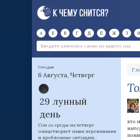
А
Б
В
Г
Д
Е
Ж
З
Сегодня
Гл
6 Августа, Четверг
То
29 лунный
день
кто 
Сон со среды на четверг
инте
олицетворяет наши переживания
пони
и проблемные ситуации...