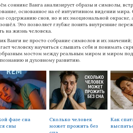
оём соннике Ванга анализирует образы и символы, встр
ование, основанное на её интуитивном видении мира.
ко содержанию снов, но и их эмоциональной окраске, а
зошёл. Это позволяет глубже понять внутренние пере
ть на жизнь человека.
ик Ванги не просто собрание символов и их значений;
гает человеку научиться слышать себя и понимать скр
образным мостом между реальным миром и миром подс
познанию и духовному развитию.
кой фазе сна
Сколько человек
Как спат
ся сны
может прожить без
выспать
сна