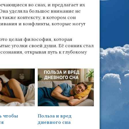
ечающиеся во снах, и предлагает их
 Она уделяла большое внимание не
 также контексту, в котором сон
живания и конфликты, которые могут
 это целая философия, которая
ытые уголки своей души. Её сонник стал
ознания, открывая путь к глубокому
ь чтобы
Польза и вред
Что такое
ся
дневного сна
хронический
чем он опасе