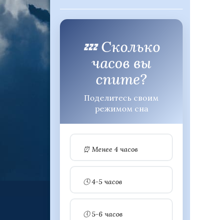
💤 Сколько
часов вы
спите?
Поделитесь своим
режимом сна
⏰ Менее 4 часов
🕓 4-5 часов
🕔 5-6 часов