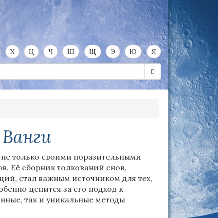
Х
Ц
Ч
Ш
Щ
Э
Ю
Я
 Ванги
а не только своими поразительными
в. Её сборник толкований снов,
ий, стал важным источником для тех,
обенно ценится за его подход к
онные, так и уникальные методы