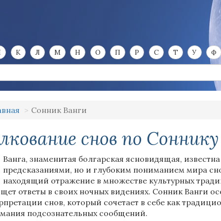
И
К
Л
М
Н
О
П
Р
С
Т
У
Ф
авная
Сонник Ванги
лкование снов по Соннику
Ванга, знаменитая болгарская ясновидящая, известн
предсказаниями, но и глубоким пониманием мира сно
находящий отражение в множестве культурных традиц
ищет ответы в своих ночных видениях. Сонник Ванги ос
рпретации снов, который сочетает в себе как традици
мания подсознательных сообщений.