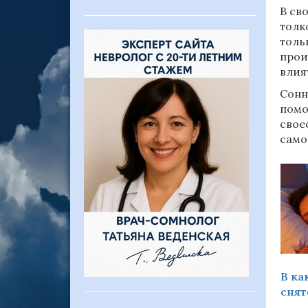
В св
толк
толь
прои
влия
Сонн
помо
свое
само
Сбываются ли сны с
В какую сторону света
В ка
субботы на
головой нужно спать
снят
воскресенье