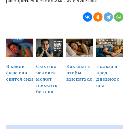
разобраться в своих мыслях и чувствах.
В какой
Сколько
Как спать
Польза и
Ч
фазе сна
человек
чтобы
вред
снятся сны
может
выспаться
дневного
прожить
сна
ч
без сна