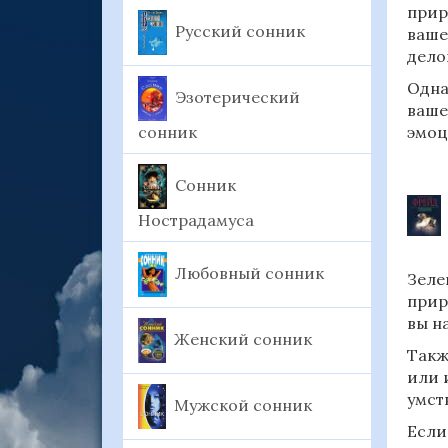
прир
Русский сонник
ваше
дело
Одна
Эзотерический
ваше
сонник
эмоц
Сонник
Нострадамуса
Любовный сонник
Зеле
прир
вы н
Женский сонник
Такж
или 
умст
Мужской сонник
Если