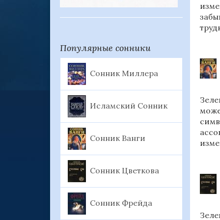
изме
забы
труд
Популярные сонники
Сонник Миллера
Зеле
Исламский Сонник
може
симв
ассо
Сонник Ванги
изме
Сонник Цветкова
Сонник Фрейда
Зеле