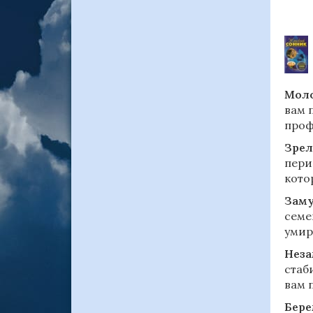
Моло
вам 
проф
Зрел
пери
кото
Зам
семе
умир
Нез
стаб
вам 
Бере