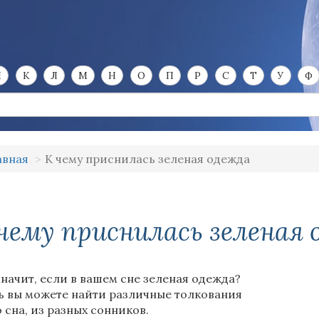
И
К
Л
М
Н
О
П
Р
С
Т
У
Ф
авная
К чему приснилась зеленая одежда
чему приснилась зеленая 
значит, если в вашем сне зеленая одежда?
ь вы можете найти различные толкования
о сна, из разных сонников.