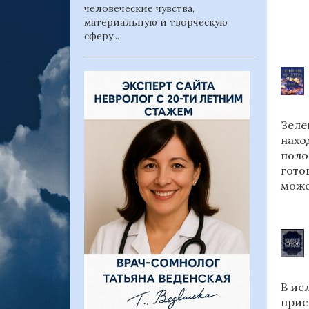
человеческие чувства,
материальную и творческую
сферу...
Зеле
нахо
поло
гото
може
В ис
прис