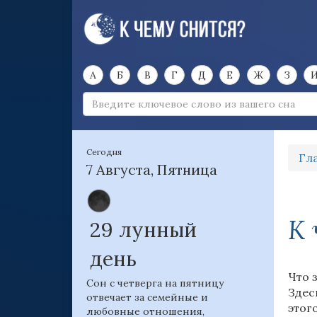
А
Б
В
Г
Д
Е
Ж
З
Сегодня
Гл
7 Августа, Пятница
К 
29 лунный
день
Что 
Сон с четверга на пятницу
Здес
отвечает за семейные и
этог
любовные отношения,