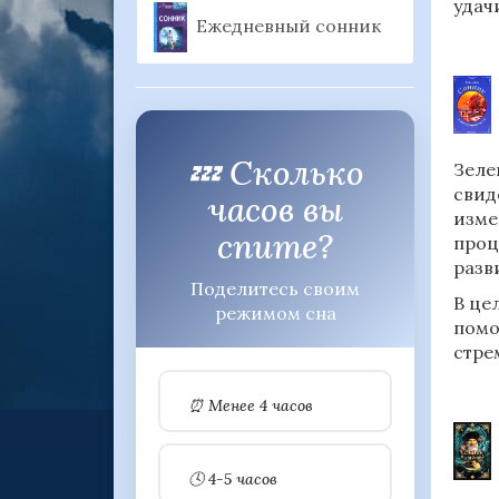
удач
Ежедневный сонник
💤 Сколько
Зеле
свид
часов вы
изме
спите?
проц
разв
Поделитесь своим
В це
режимом сна
помо
стре
⏰ Менее 4 часов
🕓 4-5 часов