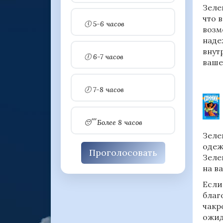
Зеле
что 
🕔 5-6 часов
возм
наде
внут
🕕 6-7 часов
ваше
🕖 7-8 часов
😴 Более 8 часов
Зеле
одеж
Проголосовать
Зеле
на в
Если
благ
чакр
ожид