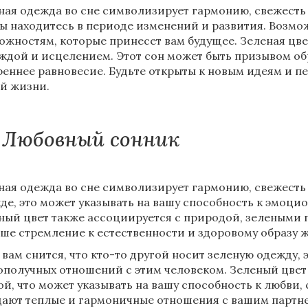
ная одежда во сне символизирует гармонию, свежесть и
вы находитесь в периоде изменений и развития. Возмо
ожностям, которые принесет вам будущее. Зеленая цве
ждой и исцелением. Этот сон может быть призывом об
реннее равновесие. Будьте открыты к новым идеям и пе
й жизни.
Любовный сонник
ная одежда во сне символизирует гармонию, свежесть и
де, это может указывать на вашу способность к эмоци
ный цвет также ассоциируется с природой, зелеными п
аше стремление к естественности и здоровому образу 
 вам снится, что кто-то другой носит зеленую одежду,
ополучных отношений с этим человеком. Зеленый цвет
ой, что может указывать на вашу способность к любви,
ают теплые и гармоничные отношения с вашим партн