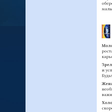
обер
малы
Моло
рост
карь
Зрел
и ус
Будь
Жен
необ
важн
Холо
скор