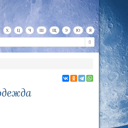
Х
Ц
Ч
Ш
Щ
Э
Ю
Я
одежда