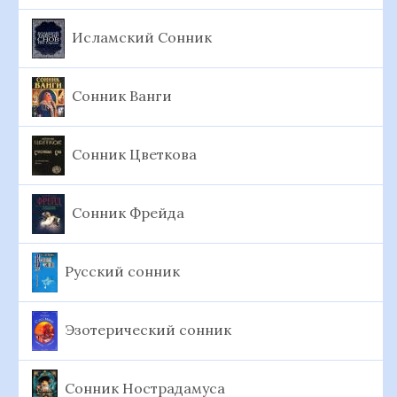
Исламский Сонник
Сонник Ванги
Сонник Цветкова
Сонник Фрейда
Русский сонник
Эзотерический сонник
Сонник Нострадамуса