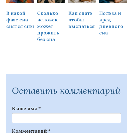
В какой
Сколько
Как спать
Польза и
Ч
фазе сна
человек
чтобы
вред
снятся сны
может
выспаться
дневного
прожить
сна
ч
без сна
Оставить комментарий
Выше имя
*
Комментарий
*