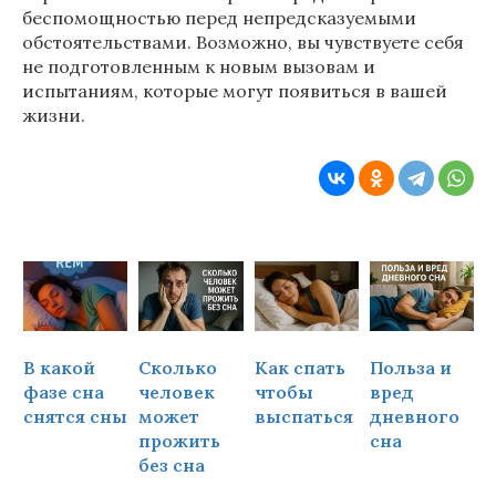
беспомощностью перед непредсказуемыми
обстоятельствами. Возможно, вы чувствуете себя
не подготовленным к новым вызовам и
испытаниям, которые могут появиться в вашей
жизни.
В какой
Сколько
Как спать
Польза и
Ч
фазе сна
человек
чтобы
вред
снятся сны
может
выспаться
дневного
прожить
сна
ч
без сна