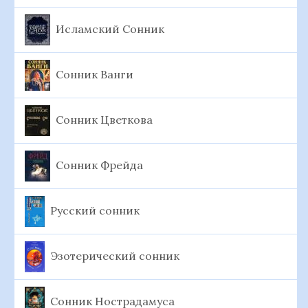
Исламский Сонник
Сонник Ванги
Сонник Цветкова
Сонник Фрейда
Русский сонник
Эзотерический сонник
Сонник Нострадамуса