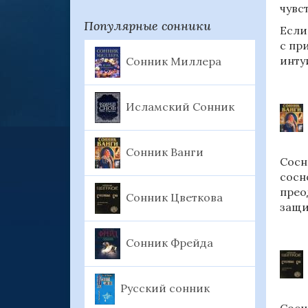
чувс
Популярные сонники
Если
с пр
инту
Сонник Миллера
Исламский Сонник
Сонник Ванги
Сосн
сосн
прео
Сонник Цветкова
защи
Сонник Фрейда
Русский сонник