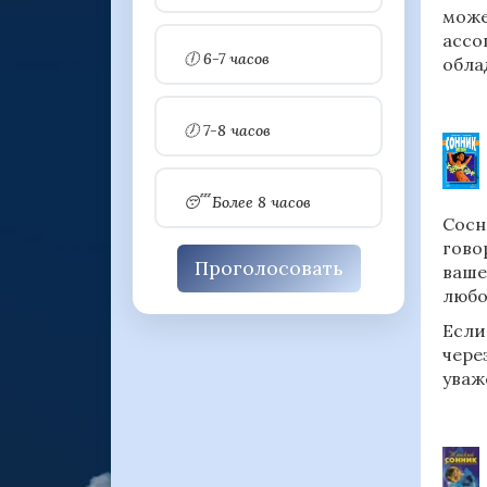
може
ассо
🕕 6-7 часов
обла
🕖 7-8 часов
😴 Более 8 часов
Сосн
гово
Проголосовать
ваше
любо
Если
чере
уваж