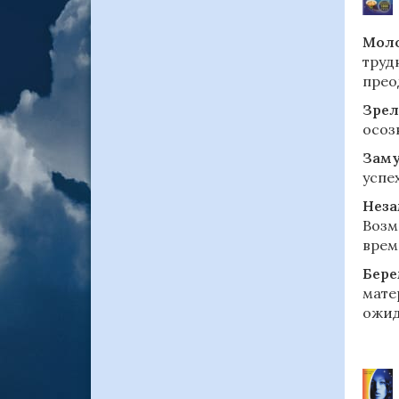
Моло
труд
прео
Зрел
осоз
Зам
успе
Нез
Возм
врем
Бере
мате
ожид