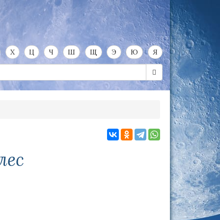
Х
Ц
Ч
Ш
Щ
Э
Ю
Я
лес