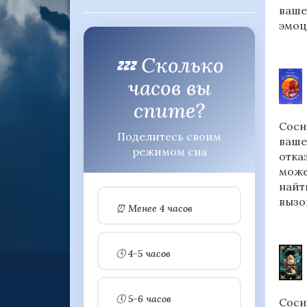
ваше
эмоц
💤 Сколько
часов вы
спите?
Сосн
Поделитесь своим
ваше
режимом сна
отка
може
найт
вызо
⏰ Менее 4 часов
🕓 4-5 часов
🕔 5-6 часов
Сосн