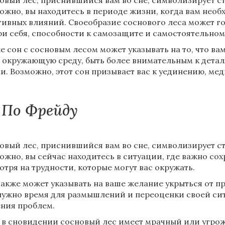
овый лес, приснившийся вам во сне, символизирует с
ожно, вы находитесь в периоде жизни, когда вам необх
тивных влияний. Своеобразие соснового леса может г
ри себя, способности к самозащите и самостоятельно
е сон с сосновым лесом может указывать на то, что в
 окружающую среду, быть более внимательным к детал
и. Возможно, этот сон призывает вас к уединению, ме
По Фрейду
овый лес, приснившийся вам во сне, символизирует ст
ожно, вы сейчас находитесь в ситуации, где важно сох
отря на трудности, которые могут вас окружать.
также может указывать на ваше желание укрыться от п
нужно время для размышлений и переоценки своей сит
ния проблем.
 в сновидении сосновый лес имеет мрачный или угрож