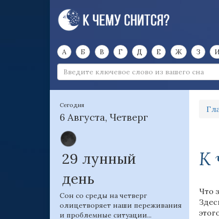
А
Б
В
Г
Д
Е
Ж
З
Сегодня
Гл
6 Августа, Четверг
К 
29 лунный
день
Что 
Сон со среды на четверг
Здес
олицетворяет наши переживания
этог
и проблемные ситуации...