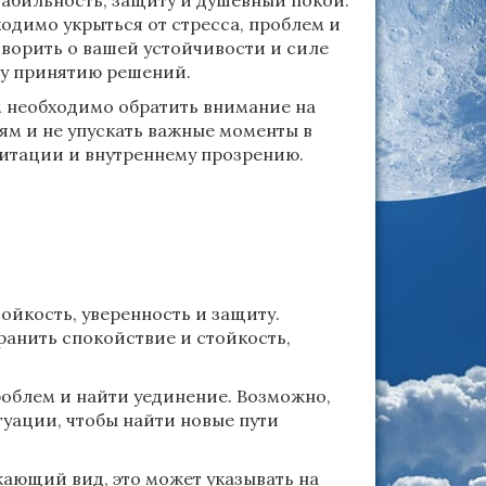
табильность, защиту и душевный покой.
одимо укрыться от стресса, проблем и
оворить о вашей устойчивости и силе
му принятию решений.
ам необходимо обратить внимание на
ям и не упускать важные моменты в
дитации и внутреннему прозрению.
ойкость, уверенность и защиту.
ранить спокойствие и стойкость,
роблем и найти уединение. Возможно,
уации, чтобы найти новые пути
ающий вид, это может указывать на