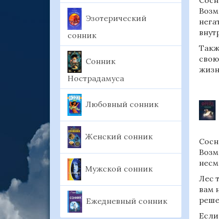
Сосн
Возм
Эзотерический
нега
внут
сонник
Такж
свою
Сонник
жизн
Нострадамуса
Любовный сонник
Женский сонник
Сосн
Возм
несм
Мужской сонник
Лес 
вам 
реше
Ежедневный сонник
Если