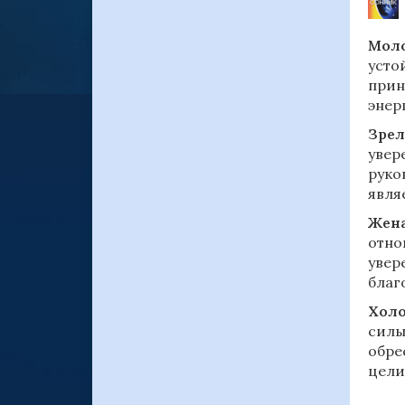
Моло
усто
прин
энер
Зрел
увер
руко
явля
Жена
отно
увер
благ
Холо
силы
обре
цели