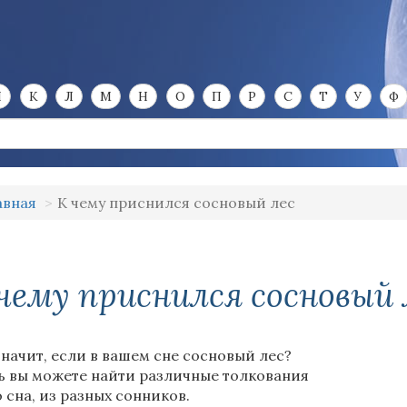
И
К
Л
М
Н
О
П
Р
С
Т
У
Ф
авная
К чему приснился сосновый лес
чему приснился сосновый 
значит, если в вашем сне сосновый лес?
ь вы можете найти различные толкования
о сна, из разных сонников.