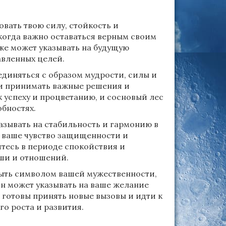
вать твою силу, стойкость и
когда важно оставаться верным своим
кже может указывать на будущую
авленных целей.
единяться с образом мудрости, силы и
ти принимать важные решения и
к успеху и процветанию, и сосновый лес
обностях.
азывать на стабильность и гармонию в
ь ваше чувство защищенности и
тесь в периоде спокойствия и
уши и отношений.
быть символом вашей мужественности,
он может указывать на ваше желание
 готовы принять новые вызовы и идти к
го роста и развития.