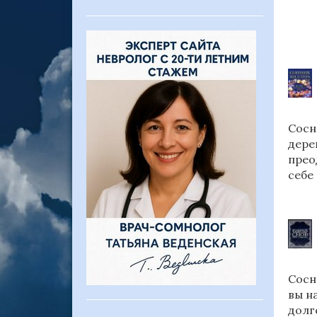
Сосн
дере
прео
себе
Сосн
вы н
долг