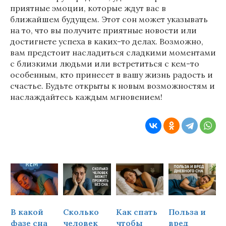
приятные эмоции, которые ждут вас в
ближайшем будущем. Этот сон может указывать
на то, что вы получите приятные новости или
достигнете успеха в каких-то делах. Возможно,
вам предстоит насладиться сладкими моментами
с близкими людьми или встретиться с кем-то
особенным, кто принесет в вашу жизнь радость и
счастье. Будьте открыты к новым возможностям и
наслаждайтесь каждым мгновением!
В какой
Сколько
Как спать
Польза и
Ч
фазе сна
человек
чтобы
вред