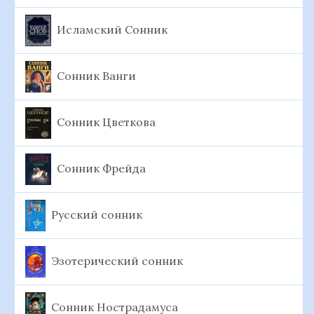
Исламский Сонник
Сонник Ванги
Сонник Цветкова
Сонник Фрейда
Русский сонник
Эзотерический сонник
Сонник Нострадамуса