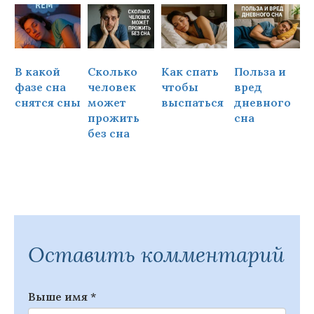
В какой
Сколько
Как спать
Польза и
Ч
фазе сна
человек
чтобы
вред
снятся сны
может
выспаться
дневного
прожить
сна
ч
без сна
Оставить комментарий
Выше имя
*