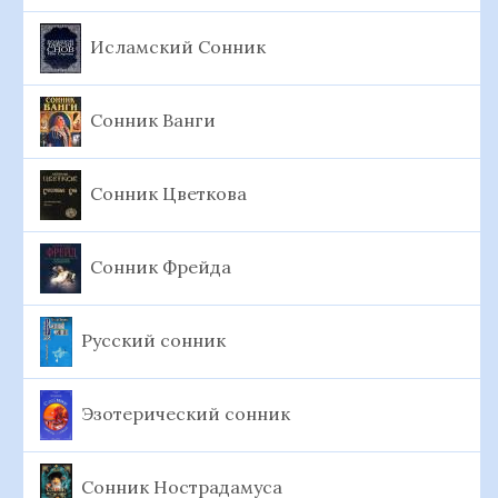
Исламский Сонник
Сонник Ванги
Сонник Цветкова
Сонник Фрейда
Русский сонник
Эзотерический сонник
Сонник Нострадамуса