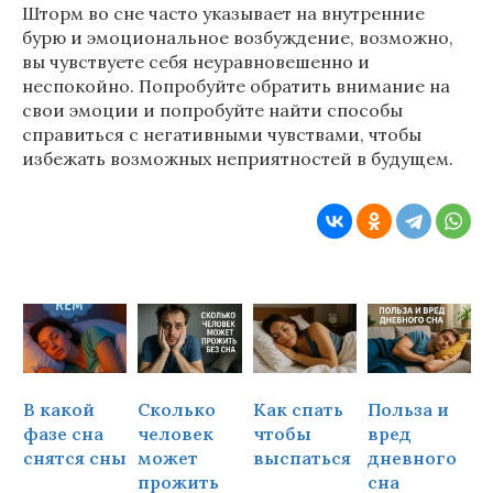
Шторм во сне часто указывает на внутренние
бурю и эмоциональное возбуждение, возможно,
вы чувствуете себя неуравновешенно и
неспокойно. Попробуйте обратить внимание на
свои эмоции и попробуйте найти способы
справиться с негативными чувствами, чтобы
избежать возможных неприятностей в будущем.
В какой
Сколько
Как спать
Польза и
Ч
фазе сна
человек
чтобы
вред
снятся сны
может
выспаться
дневного
прожить
сна
ч