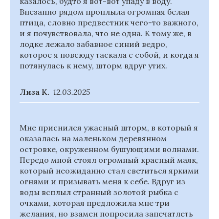
казалось, будто я вот-вот упаду в воду.
Внезапно рядом проплыла огромная белая
птица, словно предвестник чего-то важного,
и я почувствовала, что не одна. К тому же, в
лодке лежало забавное синий ведро,
которое я повсюду таскала с собой, и когда я
потянулась к нему, шторм вдруг утих.
Лиза К.
12.03.2025
Мне приснился ужасный шторм, в который я
оказалась на маленьком деревянном
островке, окруженном бушующими волнами.
Передо мной стоял огромный красный маяк,
который неожиданно стал светиться яркими
огнями и призывать меня к себе. Вдруг из
воды всплыл странный золотой рыбка с
очками, которая предложила мне три
желания, но взамен попросила запечатлеть