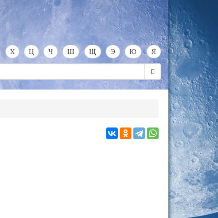
Х
Ц
Ч
Ш
Щ
Э
Ю
Я