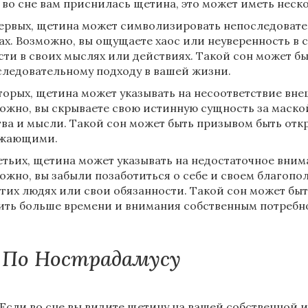
 во сне вам приснилась щетина, это может иметь неск
ервых, щетина может символизировать непоследовате
ах. Возможно, вы ощущаете хаос или неуверенность в 
сти в своих мыслях или действиях. Такой сон может б
следовательному подходу в вашей жизни.
торых, щетина может указывать на несоответствие внеш
ожно, вы скрываете свою истинную сущность за маско
тва и мысли. Такой сон может быть призывом быть от
ужающими.
етьих, щетина может указывать на недостаточное внима
ожно, вы забыли позаботиться о себе и своем благопол
угих людях или свои обязанности. Такой сон может б
ить больше времени и внимания собственным потребн
По Нострадамусу
Если во сне вы видите щетину на вашей собственной ил