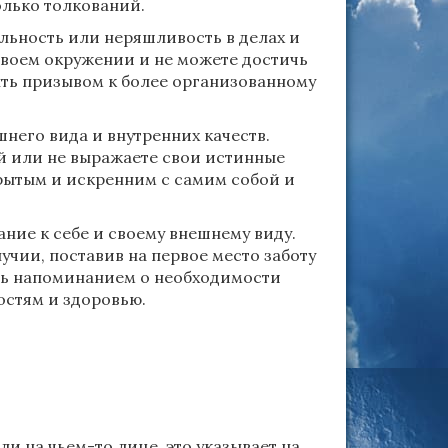
олько толкований.
льность или неряшливость в делах и
своем окружении и не можете достичь
ыть призывом к более организованному
него вида и внутренних качеств.
й или не выражаете свои истинные
крытым и искренним с самим собой и
ние к себе и своему внешнему виду.
учии, поставив на первое место заботу
ыть напоминанием о необходимости
остям и здоровью.
и на чьем-то лице, это указывает на