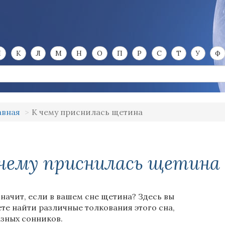
И
К
Л
М
Н
О
П
Р
С
Т
У
Ф
авная
К чему приснилась щетина
чему приснилась щетина
значит, если в вашем сне щетина? Здесь вы
те найти различные толкования этого сна,
азных сонников.