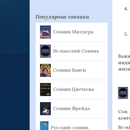
Популярные сонники
Сонник Миллера
Исламский Сонник
Важн
инди
жизн
Сонник Ванги
Сонник Цветкова
Сонник Фрейда
Сон,
конт
Во м
Русский сонник