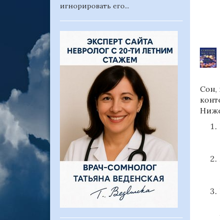
игнорировать его...
Сон,
конт
Ниже