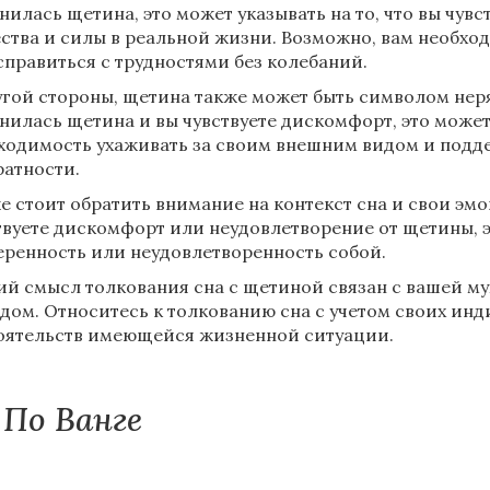
нилась щетина, это может указывать на то, что вы чув
ства и силы в реальной жизни. Возможно, вам необх
справиться с трудностями без колебаний.
угой стороны, щетина также может быть символом нер
нилась щетина и вы чувствуете дискомфорт, это може
ходимость ухаживать за своим внешним видом и подд
ратности.
е стоит обратить внимание на контекст сна и свои эм
твуете дискомфорт или неудовлетворение от щетины, 
еренность или неудовлетворенность собой.
й смысл толкования сна с щетиной связан с вашей м
одом. Относитесь к толкованию сна с учетом своих ин
оятельств имеющейся жизненной ситуации.
По Ванге