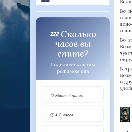
Если
Во-п
план
ясно
и по
💤 Сколько
Во-в
часов вы
Возм
спите?
чувс
окр
Поделитесь своим
В-тр
режимом сна
Возм
о др
удел
⏰ Менее 4 часов
🕓 4-5 часов