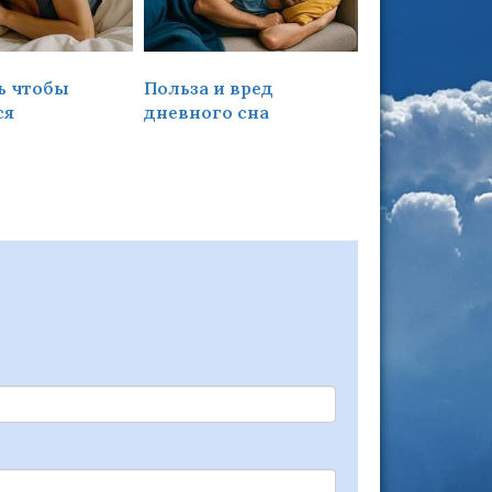
ь чтобы
Польза и вред
Что такое
ся
дневного сна
хронический
чем он опасе