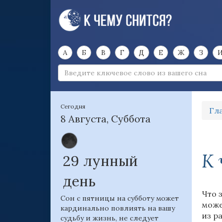
А
Б
В
Г
Д
Е
Ж
З
Сегодня
Гл
8 Августа, Суббота
К 
29 лунный
день
Что 
Сон с пятницы на субботу может
може
кардинально повлиять на вашу
из р
судьбу и жизнь, не следует