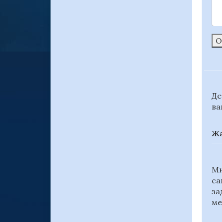
О
Де
ва
Жа
Мн
са
за
ме