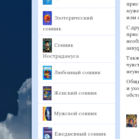
прис
муже
или 
Эзотерический
С др
сонник
прис
необ
Сонник
акку
Нострадамуса
Такж
чувс
неув
Любовный сонник
Общи
и ух
Женский сонник
обст
Мужской сонник
Ежедневный сонник