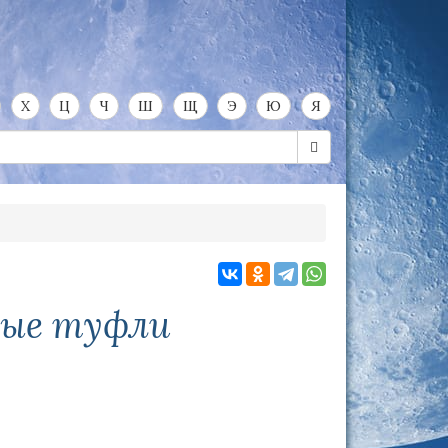
Х
Ц
Ч
Ш
Щ
Э
Ю
Я
ные туфли