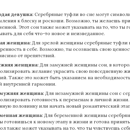
дая девушка:
Серебряные туфли во сне могут символ
мления к блеску и роскоши. Возможно, ты желаешь п
ченной. Этот сон также может указывать на то, что ты 
ывать для себя что-то новое и неизведанное.
ая женщина:
Для зрелой женщины серебряные туфли в
еренность в себе. Возможно, ты осознаешь свою ценнос
висимо от препятствий.
жняя женщина:
Для замужней женщины сон, в которо
олизировать желание украсить свою повседневную жиз
ий. Также это может быть указанием на необходимост
й внутренней гармонии.
мужняя женщина:
Для незамужней женщины сон с се
олизировать готовность к переменам в личной жизни.
нную половинку или начать новый романтический этап
менная женщина:
Для беременной женщины серебряные
ты готовишься к новому этапу в жизни и готова принят
ол также может указывать на то, что ты чувствуешь се