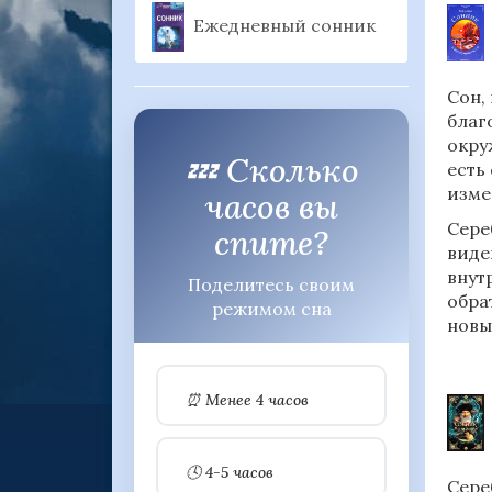
Ежедневный сонник
Сон,
благ
окру
💤 Сколько
есть
изме
часов вы
Сере
спите?
виде
внут
Поделитесь своим
обра
режимом сна
новы
⏰ Менее 4 часов
🕓 4-5 часов
Сере