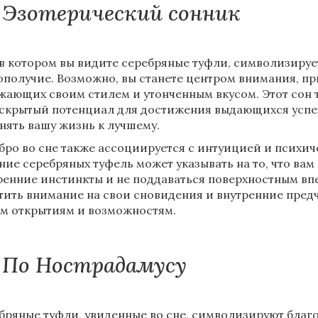
Эзотерический сонник
 в котором вы видите серебряные туфли, символизируе
ополучие. Возможно, вы станете центром внимания, п
жающих своим стилем и утонченным вкусом. Этот сон та
 скрытый потенциал для достижения выдающихся успех
нять вашу жизнь к лучшему.
бро во сне также ассоциируется с интуицией и психич
ние серебряных туфель может указывать на то, что вам
ренние инстинкты и не поддаваться поверхностным вп
тить внимание на свои сновидения и внутренние предчу
м открытиям и возможностям.
По Нострадамусу
бряные туфли, увиденные во сне, символизируют благоп