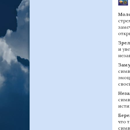
Моло
стре
заме
откр
Зрел
и ув
неза
Заму
симв
эмоц
свое
Неза
симв
исти
Бере
что 
симв