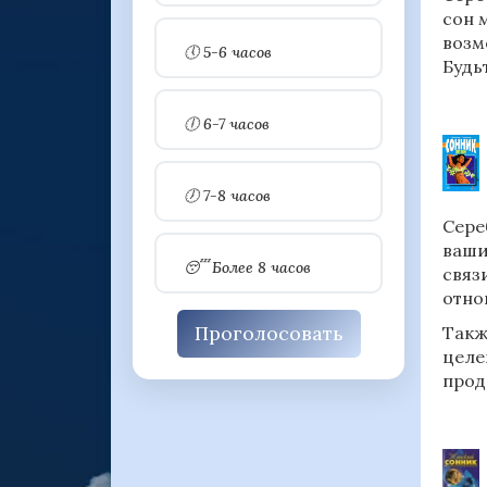
сон 
возм
🕔 5-6 часов
Будь
🕕 6-7 часов
🕖 7-8 часов
Сере
ваши
😴 Более 8 часов
связ
отно
Проголосовать
Такж
целе
прод