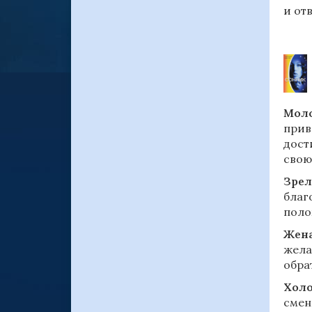
и от
Моло
прив
дост
свою
Зрел
благ
поло
Жена
жела
обра
Холо
смен