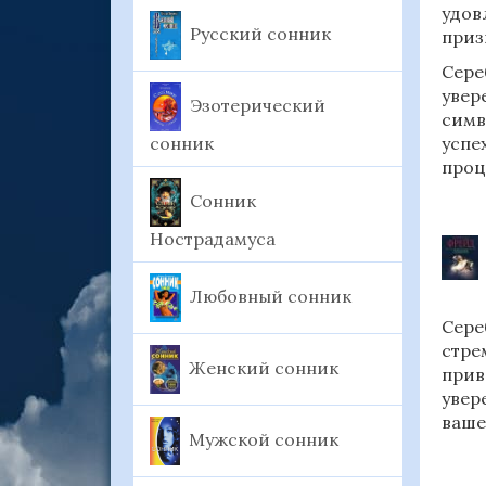
удов
Русский сонник
приз
Сере
увер
Эзотерический
симв
сонник
успе
проц
Сонник
Нострадамуса
Любовный сонник
Сере
стре
Женский сонник
прив
увер
ваше
Мужской сонник