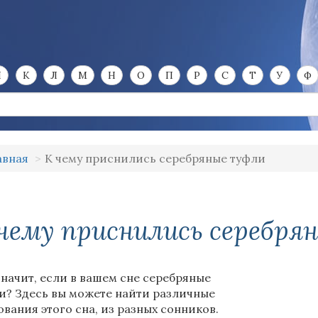
И
К
Л
М
Н
О
П
Р
С
Т
У
Ф
авная
К чему приснились серебряные туфли
чему приснились серебря
значит, если в вашем сне серебряные
и? Здесь вы можете найти различные
ования этого сна, из разных сонников.