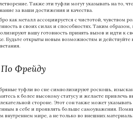
летворение. Также эти туфли могут указывать на то, чт
нание за ваши достижения и качества.
бро как металл ассоциируется с чистотой, чувством р
енность в своих силах и способностях. Таким образом
олизируют вашу готовность принять вызов и идти к с
хе. Будьте открыты новым возможностям и действуйте н
ветания.
По Фрейду
бряные туфли во сне символизируют роскошь, изыскан
митесь к более высокому статусу и желаете привлечь 
лекательной стороне. Этот сон также может указывать
енным в себе и проявлять больше самоуважения. Помни
м внутреннем мире, а не только во внешних материаль