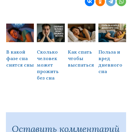
В какой
Сколько
Как спать
Польза и
Ч
фазе сна
человек
чтобы
вред
снятся сны
может
выспаться
дневного
прожить
сна
ч
без сна
Оставить комментарий