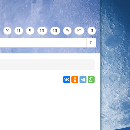
Х
Ц
Ч
Ш
Щ
Э
Ю
Я