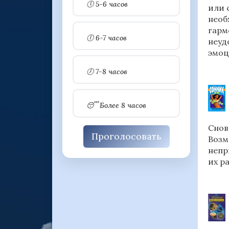
🕔 5-6 часов
или 
необ
гарм
🕕 6-7 часов
неуд
эмоц
🕖 7-8 часов
😴 Более 8 часов
Снов
Проголосовать
Возм
непр
их р