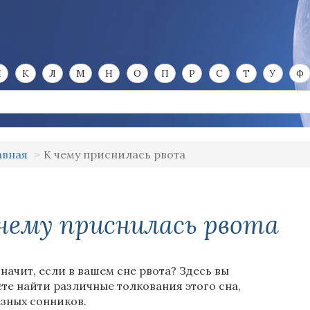
И
К
Л
М
Н
О
П
Р
С
Т
У
Ф
авная
К чему приснилась рвота
чему приснилась рвота
значит, если в вашем сне рвота? Здесь вы
те найти различные толкования этого сна,
азных сонников.