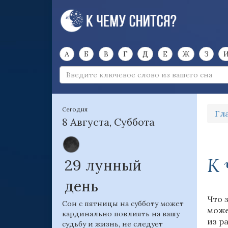
А
Б
В
Г
Д
Е
Ж
З
Сегодня
Гл
8 Августа, Суббота
К 
29 лунный
день
Что 
Сон с пятницы на субботу может
може
кардинально повлиять на вашу
из р
судьбу и жизнь, не следует