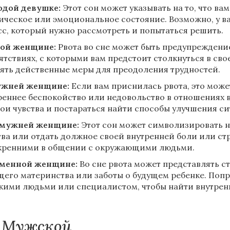
дой девушке:
Этот сон может указывать на то, что ва
ическое или эмоциональное состояние. Возможно, у в
сс, который нужно рассмотреть и попытаться решить.
ой женщине:
Рвота во сне может быть предупреждени
ятствиях, с которыми вам предстоит столкнуться в сво
ять действенные меры для преодоления трудностей.
ужней женщине:
Если вам приснилась рвота, это може
реннее беспокойство или недовольство в отношениях в
вои чувства и постараться найти способы улучшения си
амужней женщине:
Этот сон может символизировать н
тва или отдать должное своей внутренней боли или ст
кренними в общении с окружающими людьми.
менной женщине:
Во сне рвота может представлять с
щего материнства или заботы о будущем ребенке. Попр
кими людьми или специалистом, чтобы найти внутренн
Мужской