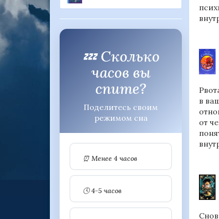
псих
внут
💤 Сколько
часов вы
спите?
Рвот
в ва
Поделитесь своим
отно
режимом сна
от ч
поня
внут
⏰ Менее 4 часов
🕓 4-5 часов
Снов