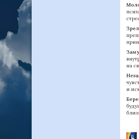
Моло
псих
стре
Зрел
преп
прин
Зам
внут
на с
Нез
чувс
и ис
Бере
буду
близ