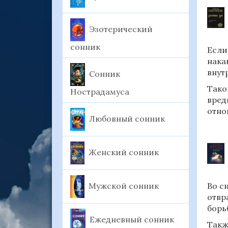
Эзотерический
сонник
Если
нака
внут
Сонник
Тако
Нострадамуса
вред
отно
Любовный сонник
Женский сонник
Мужской сонник
Во с
отвр
борь
Ежедневный сонник
Такж