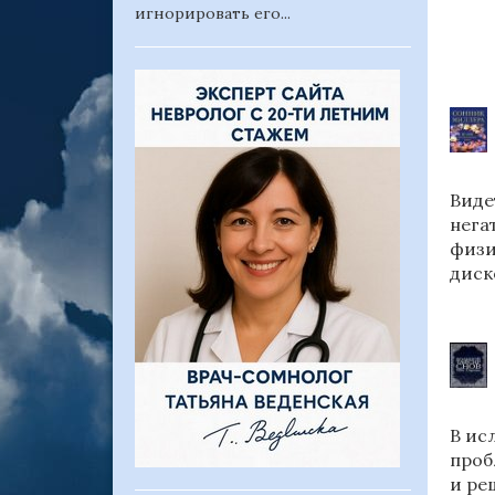
игнорировать его...
Виде
нега
физи
диск
В ис
проб
и ре