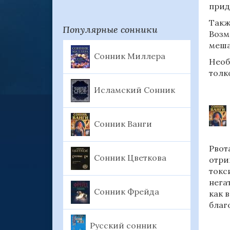
прид
Такж
Популярные сонники
Возм
меша
Сонник Миллера
Необ
толк
Исламский Сонник
Сонник Ванги
Рвот
Сонник Цветкова
отри
токс
нега
Сонник Фрейда
как 
благ
Русский сонник