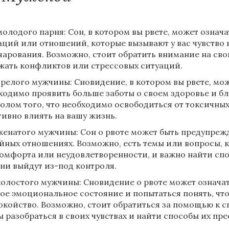
молодого парня: Сон, в котором вы рвете, может означа
аций или отношений, которые вызывают у вас чувство
чарования. Возможно, стоит обратить внимание на св
жать конфликтов или стрессовых ситуаций.
зрелого мужчины: Сновидение, в котором вы рвете, мож
ходимо проявить больше заботы о своем здоровье и бл
олом того, что необходимо освободиться от токсичны
тивно влиять на вашу жизнь.
женатого мужчины: Сон о рвоте может быть предупреж
йных отношениях. Возможно, есть темы или вопросы, к
омфорта или неудовлетворенности, и важно найти спо
они выйдут из-под контроля.
холостого мужчины: Сновидение о рвоте может означат
вое эмоциональное состояние и попытаться понять, что
окойство. Возможно, стоит обратиться за помощью к с
ы разобраться в своих чувствах и найти способы их пр