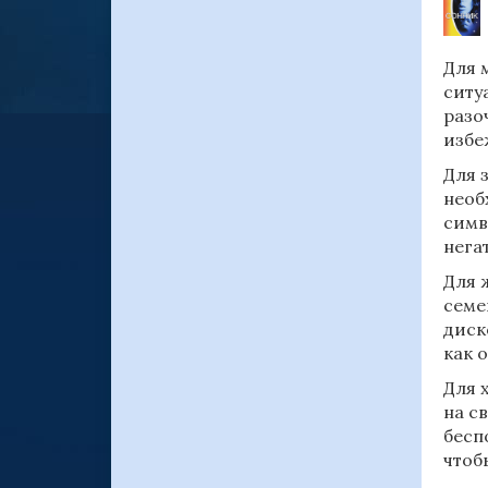
Для 
ситу
разо
избе
Для 
необ
симв
нега
Для 
семе
диск
как 
Для 
на с
бесп
чтоб