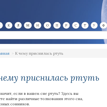
И
К
Л
М
Н
О
П
Р
С
Т
У
Ф
авная
К чему приснилась ртуть
чему приснилась ртуть
значит, если в вашем сне ртуть? Здесь вы
те найти различные толкования этого сна,
азных сонников.