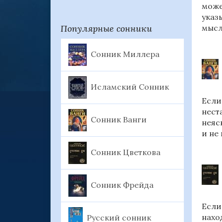
може
указ
Популярные сонники
мысл
Сонник Миллера
Исламский Сонник
Если
нест
Сонник Ванги
неяс
и не
Сонник Цветкова
Сонник Фрейда
Если
нахо
Русский сонник