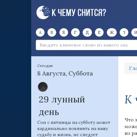
А
Б
В
Г
Д
Е
Ж
З
Сегодня
Гл
8 Августа, Суббота
К 
29 лунный
день
Что 
Сон с пятницы на субботу может
може
кардинально повлиять на вашу
из р
судьбу и жизнь, не следует