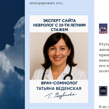
игнорировать его...
Ртут
жизн
прин
вним
посл
поэт
В ис