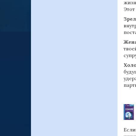
жизн
Этот
Зрел
внут
пост
Жена
твое
супр
Холо
буду
удер
парт
Если