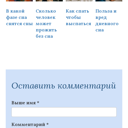
В какой
Сколько
Как спать
Польза и
Ч
фазе сна
человек
чтобы
вред
снятся сны
может
выспаться
дневного
прожить
сна
ч
без сна
Оставить комментарий
Выше имя
*
Комментарий
*