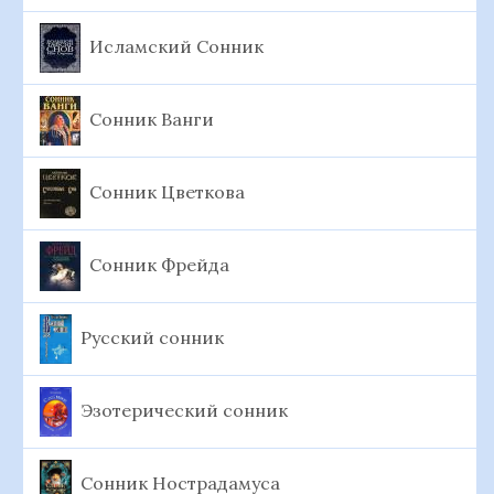
Исламский Сонник
Сонник Ванги
Сонник Цветкова
Сонник Фрейда
Русский сонник
Эзотерический сонник
Сонник Нострадамуса