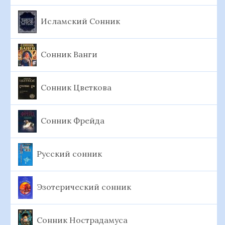
Исламский Сонник
Сонник Ванги
Сонник Цветкова
Сонник Фрейда
Русский сонник
Эзотерический сонник
Сонник Нострадамуса