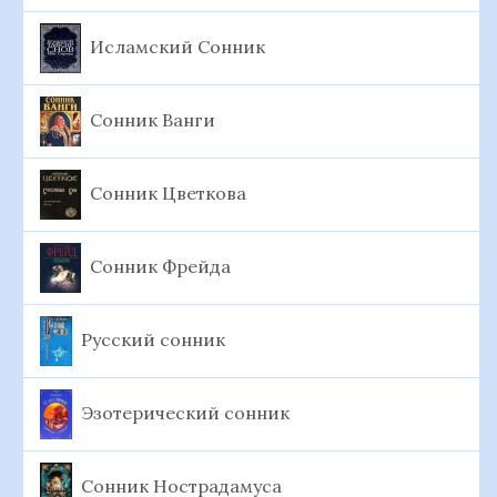
Исламский Сонник
Сонник Ванги
Сонник Цветкова
Сонник Фрейда
Русский сонник
Эзотерический сонник
Сонник Нострадамуса