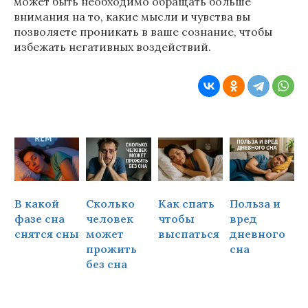
может быть необходимо обращать больше
внимания на то, какие мысли и чувства вы
позволяете проникать в ваше сознание, чтобы
избежать негативных воздействий.
В какой
Сколько
Как спать
Польза и
Ч
фазе сна
человек
чтобы
вред
снятся сны
может
выспаться
дневного
прожить
сна
ч
без сна