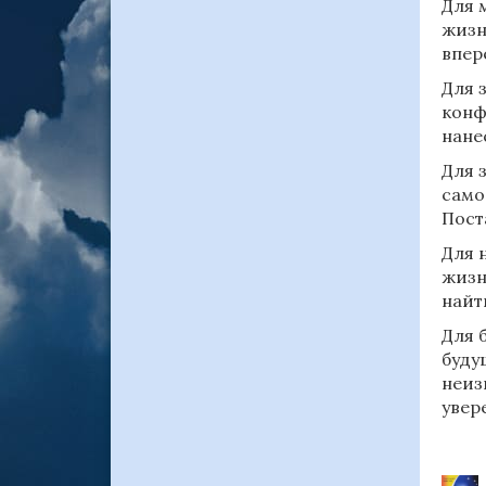
Для 
жизн
впер
Для 
конф
нане
Для 
само
Пост
Для 
жизн
найт
Для 
буду
неиз
увер