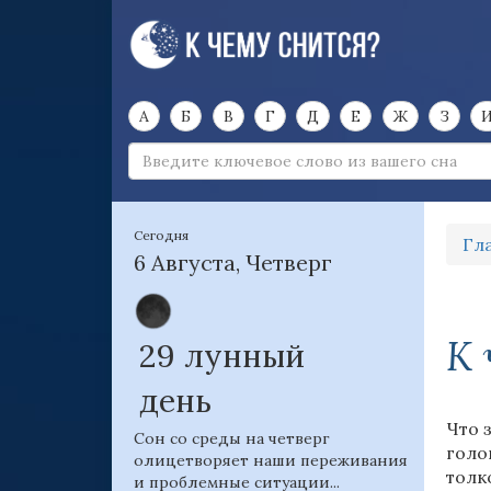
А
Б
В
Г
Д
Е
Ж
З
Сегодня
Гл
6 Августа, Четверг
К 
29 лунный
день
Что 
Сон со среды на четверг
голо
олицетворяет наши переживания
толк
и проблемные ситуации...