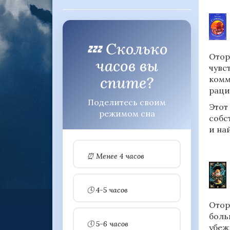
💤 Сколько
Отор
часов вы
чувс
спите?
комм
раци
Поделитесь своим
Этот
режимом сна
собс
и на
⏰ Менее 4 часов
🕓 4-5 часов
Отор
боль
🕔 5-6 часов
убеж