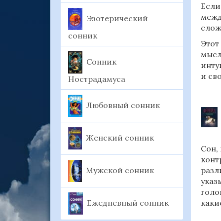
Если
межд
Эзотерический
слож
сонник
Этот
мысл
Сонник
инту
и св
Нострадамуса
Любовный сонник
Женский сонник
Сон,
конт
Мужской сонник
разл
указ
голо
Ежедневный сонник
каки