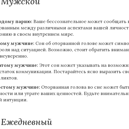
Мужской
дому парню:
Ваше бессознательное может сообщать ва
рванным между различными аспектами вашей личности
онию в своем внутреннем мире.
ому мужчине:
Сон об оторванной голове может симв
роля над ситуацией. Возможно, стоит обратить внимани
 неуверенно.
тому мужчине:
Этот сон может указывать на возмож
статок коммуникации. Постарайтесь ясно выразить сво
ликтов.
стому мужчине:
Оторванная голова во сне может бы
ности или утрате ваших ценностей. Будьте вниматель
й интуиции.
Ежедневный