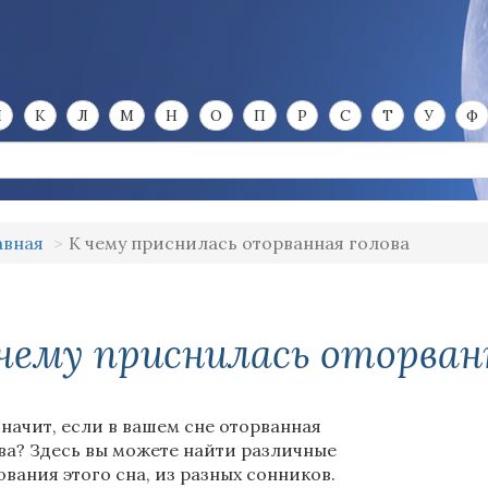
И
К
Л
М
Н
О
П
Р
С
Т
У
Ф
авная
К чему приснилась оторванная голова
чему приснилась оторван
значит, если в вашем сне оторванная
ва? Здесь вы можете найти различные
ования этого сна, из разных сонников.