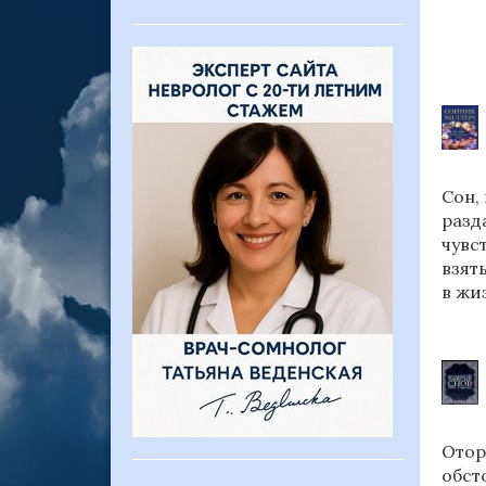
Сон,
разд
чувс
взят
в жи
Отор
обст