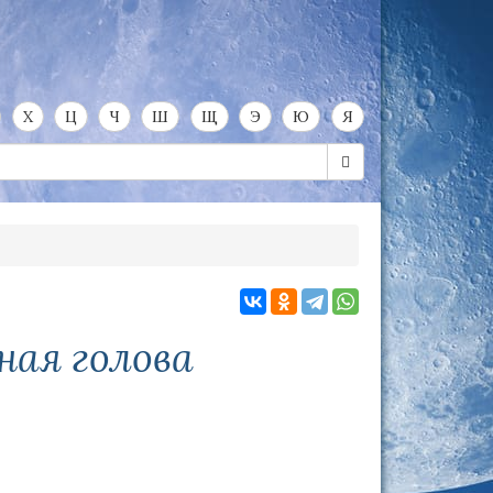
Х
Ц
Ч
Ш
Щ
Э
Ю
Я
ная голова