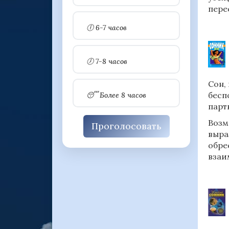
пере
🕕 6-7 часов
🕖 7-8 часов
Сон,
бесп
😴 Более 8 часов
парт
Возм
Проголосовать
выра
обре
взаи