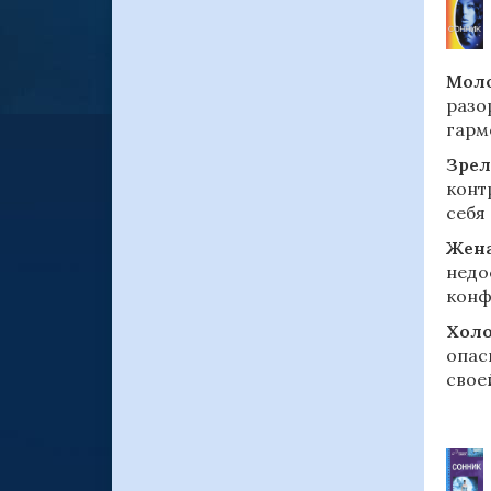
Моло
разо
гарм
Зрел
конт
себя
Жена
недо
конф
Холо
опас
свое