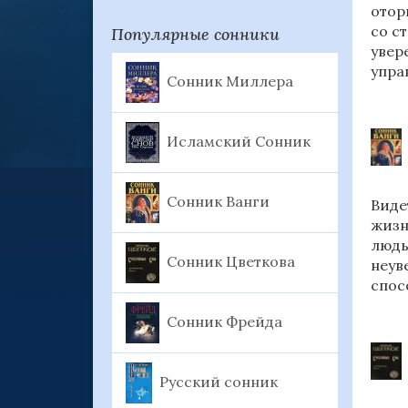
отор
со с
Популярные сонники
увер
упра
Сонник Миллера
Исламский Сонник
Сонник Ванги
Виде
жизн
людь
Сонник Цветкова
неув
спос
Сонник Фрейда
Русский сонник