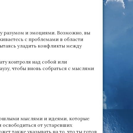
у разумом и эмоциями. Возможно, вы
лкиваетесь с проблемами в области
ытаясь уладить конфликты между
рату контроля над собой или
аузу, чтобы вновь собраться с мыслями
прошлыми мыслями и идеями, которые
и освободиться от устаревших
ет также указывать на то, что ты готов