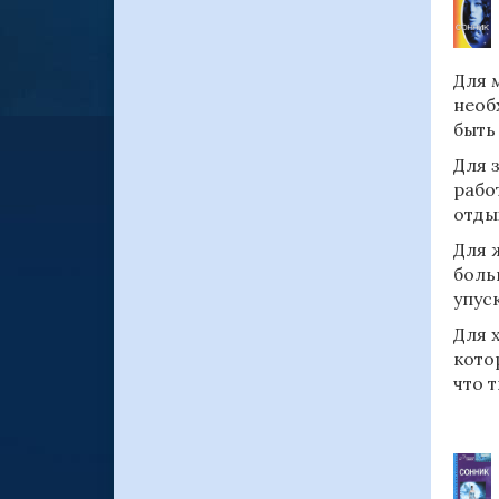
Для 
необ
быть
Для 
рабо
отды
Для 
боль
упус
Для 
кото
что 