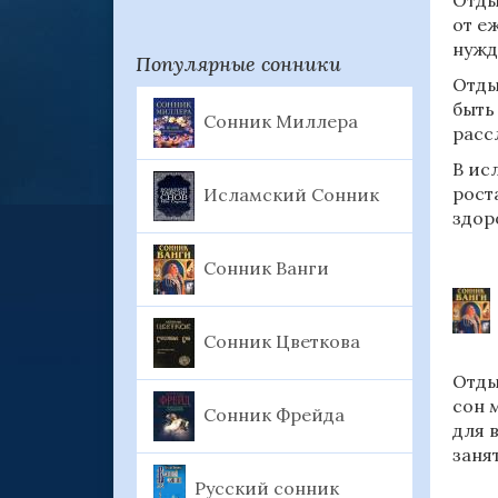
Отды
от е
нужд
Популярные сонники
Отды
быть
Сонник Миллера
расс
В ис
рост
Исламский Сонник
здор
Сонник Ванги
Сонник Цветкова
Отды
сон 
Сонник Фрейда
для 
заня
Русский сонник