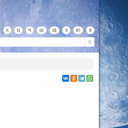
Х
Ц
Ч
Ш
Щ
Э
Ю
Я