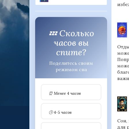
избе
💤 Сколько
часов вы
Отды
спите?
може
Попр
Поделитесь своим
може
режимом сна
благ
важн
⏰ Менее 4 часов
🕓 4-5 часов
Сон,
для 