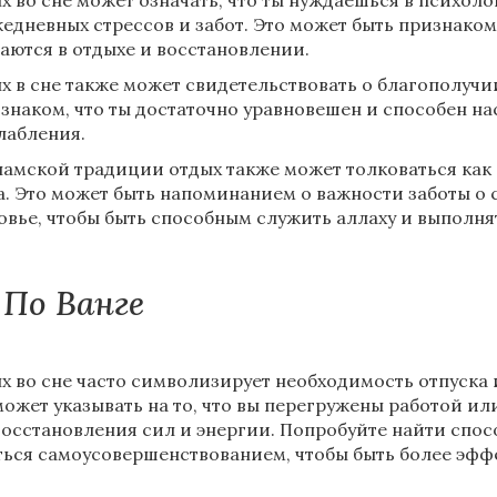
х во сне может означать, что ты нуждаешься в психо
жедневных стрессов и забот. Это может быть признаком 
аются в отдыхе и восстановлении.
х в сне также может свидетельствовать о благополучи
 знаком, что ты достаточно уравновешен и способен н
лабления.
ламской традиции отдых также может толковаться как
а. Это может быть напоминанием о важности заботы о
овье, чтобы быть способным служить аллаху и выполня
По Ванге
х во сне часто символизирует необходимость отпуска 
может указывать на то, что вы перегружены работой ил
восстановления сил и энергии. Попробуйте найти спосо
ться самоусовершенствованием, чтобы быть более эфф