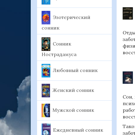
Эзотерический
сонник
Отды
забо
Сонник
физи
восс
Нострадамуса
Любовный сонник
Женский сонник
Сон,
псих
Мужской сонник
рабо
восс
Тако
Ежедневный сонник
забо