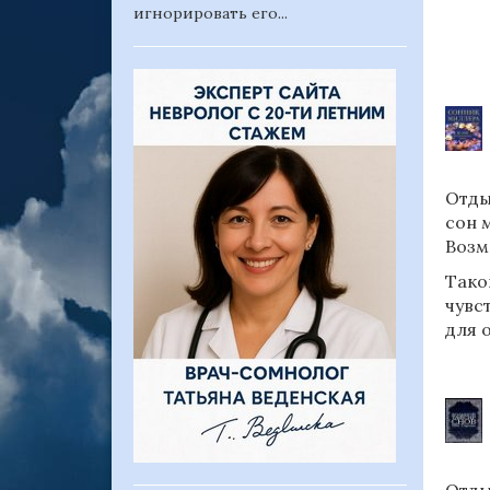
игнорировать его...
Отды
сон 
Возм
Тако
чувс
для 