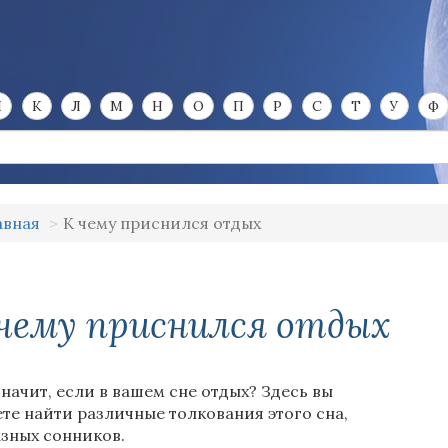
И
К
Л
М
Н
О
П
Р
С
Т
У
Ф
авная
К чему приснился отдых
чему приснился отдых
значит, если в вашем сне отдых? Здесь вы
те найти различные толкования этого сна,
азных сонников.