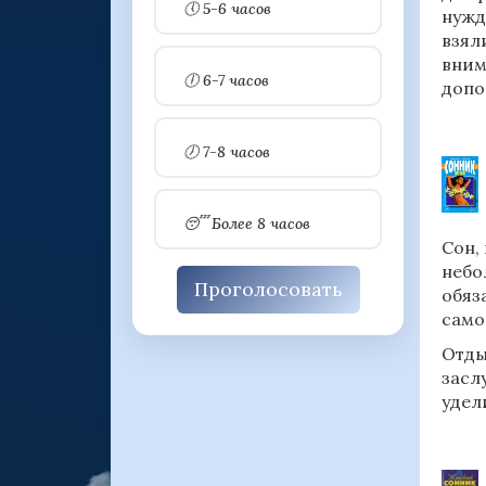
🕔 5-6 часов
нужд
взял
вним
🕕 6-7 часов
допо
🕖 7-8 часов
😴 Более 8 часов
Сон,
небо
Проголосовать
обяз
само
Отды
засл
удел