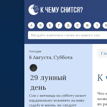
А
Б
В
Г
Д
Е
Ж
З
Сегодня
Гл
8 Августа, Суббота
К 
29 лунный
день
Что 
Сон с пятницы на субботу может
може
кардинально повлиять на вашу
из р
судьбу и жизнь, не следует