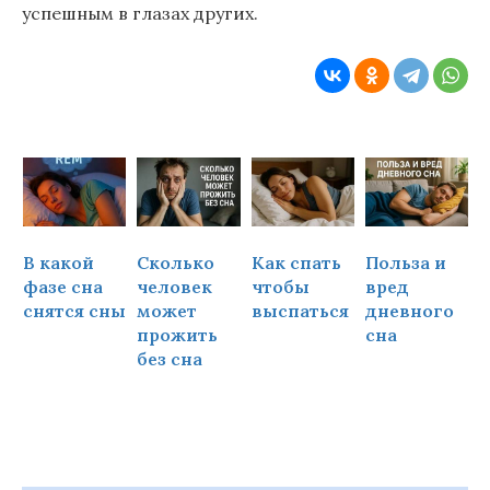
успешным в глазах других.
В какой
Сколько
Как спать
Польза и
Ч
фазе сна
человек
чтобы
вред
снятся сны
может
выспаться
дневного
прожить
сна
ч
без сна