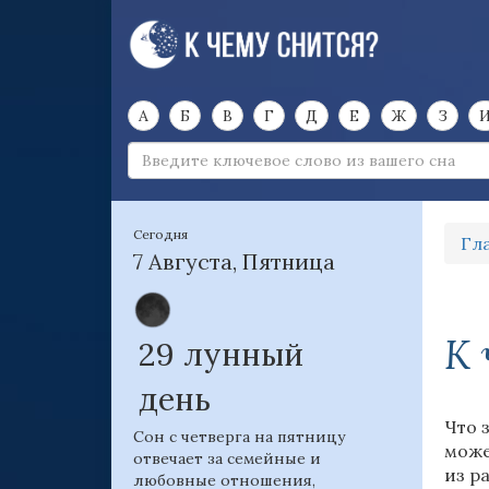
А
Б
В
Г
Д
Е
Ж
З
Сегодня
Гл
7 Августа, Пятница
К 
29 лунный
день
Что 
Сон с четверга на пятницу
може
отвечает за семейные и
из р
любовные отношения,