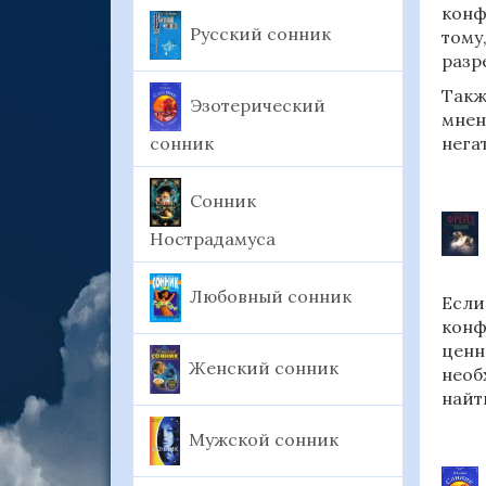
конф
Русский сонник
тому
разр
Такж
Эзотерический
мнен
сонник
нега
Сонник
Нострадамуса
Любовный сонник
Если
конф
ценн
Женский сонник
необ
найт
Мужской сонник