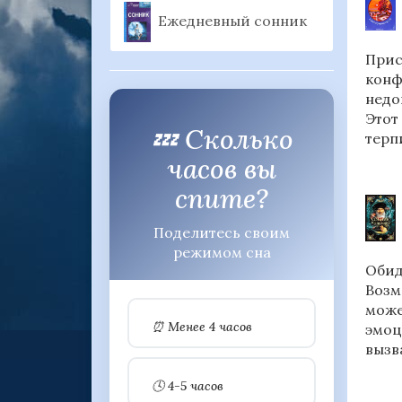
Ежедневный сонник
Прис
конф
недо
Этот
💤 Сколько
терп
часов вы
спите?
Поделитесь своим
режимом сна
Обид
Возм
може
⏰ Менее 4 часов
эмоц
вызв
🕓 4-5 часов