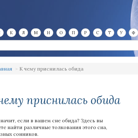
И
К
Л
М
Н
О
П
Р
С
Т
У
Ф
авная
К чему приснилась обида
чему приснилась обида
значит, если в вашем сне обида? Здесь вы
те найти различные толкования этого сна,
азных сонников.