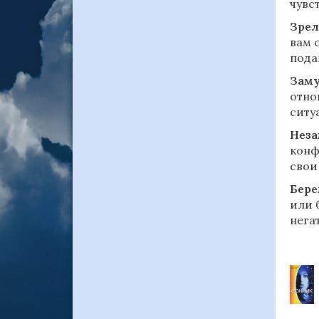
чувс
Зрел
вам 
пода
Зам
отно
ситу
Нез
конф
свои
Бере
или 
нега