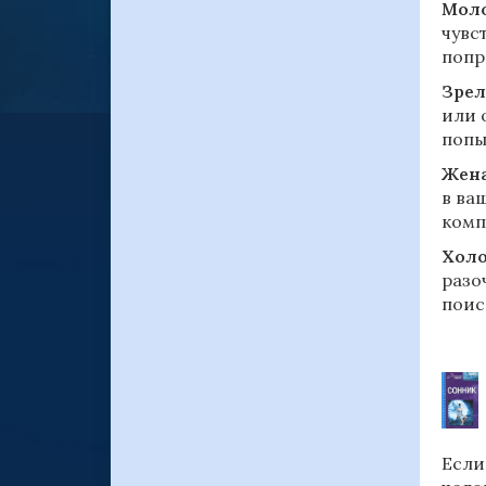
Моло
чувс
попр
Зрел
или 
попы
Жена
в ва
комп
Холо
разо
поис
Если