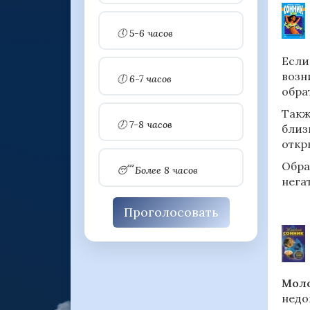
🕔 5-6 часов
Если
возн
🕕 6-7 часов
обра
Такж
🕖 7-8 часов
близ
откр
Обра
😴 Более 8 часов
нега
Проголосовать
Моло
недо