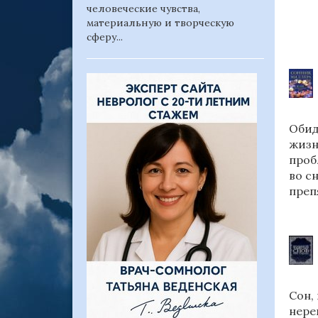
человеческие чувства,
материальную и творческую
сферу...
Обид
жизн
проб
во с
преп
Сон,
нере