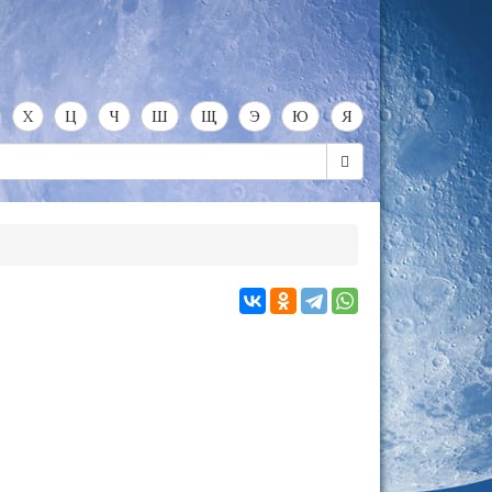
Х
Ц
Ч
Ш
Щ
Э
Ю
Я