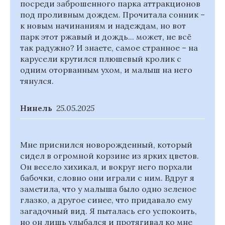
посреди заброшенного парка аттракционов
под проливным дождем. Прочитала сонник –
к новым начинаниям и надеждам, но вот
парк этот ржавый и дождь... может, не всё
так радужно? И знаете, самое странное – на
карусели крутился плюшевый кролик с
одним оторванным ухом, и малыш на него
тянулся.
Нинель
25.05.2025
Мне приснился новорожденный, который
сидел в огромной корзине из ярких цветов.
Он весело хихикал, и вокруг него порхали
бабочки, словно они играли с ним. Вдруг я
заметила, что у малыша было одно зеленое
глазко, а другое синее, что придавало ему
загадочный вид. Я пыталась его успокоить,
но он лишь улыбался и протягивал ко мне