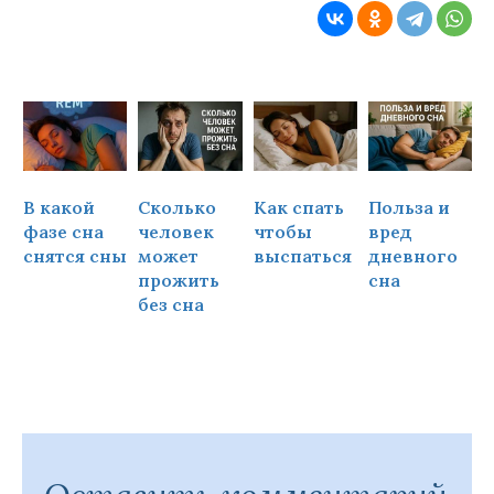
В какой
Сколько
Как спать
Польза и
Ч
фазе сна
человек
чтобы
вред
снятся сны
может
выспаться
дневного
прожить
сна
ч
без сна