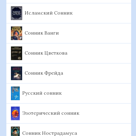
Исламский Сонник
Сонник Ванги
Сонник Цветкова
Сонник Фрейда
Русский сонник
Эзотерический сонник
Сонник Нострадамуса