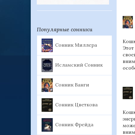
Популярные сонники
Кошк
Сонник Миллера
Этот
свое
вним
Исламский Сонник
особ
Сонник Ванги
Сонник Цветкова
Кошк
энер
Сонник Фрейда
може
вним