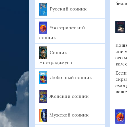
бела
Русский сонник
Эзотерический
сонник
Кошк
сне 
Сонник
это 
Нострадамуса
вам 
Если
Любовный сонник
скры
эмоц
ваше
Женский сонник
Мужской сонник