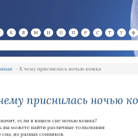
И
К
Л
М
Н
О
П
Р
С
Т
У
Ф
авная
К чему приснилась ночью кошка
чему приснилась ночью к
значит, если в вашем сне ночью кошка?
ь вы можете найти различные толкования
о сна, из разных сонников.