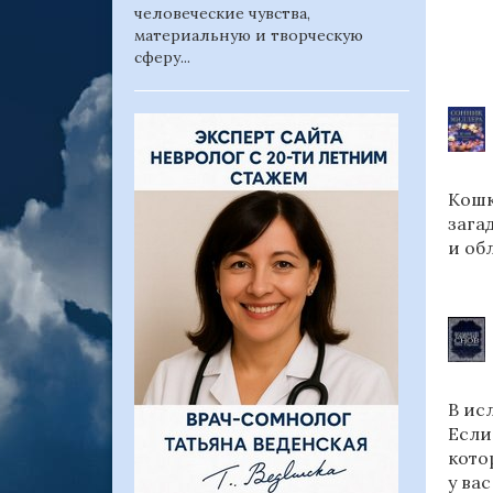
человеческие чувства,
материальную и творческую
сферу...
Кошк
зага
и об
В ис
Если
кото
у ва