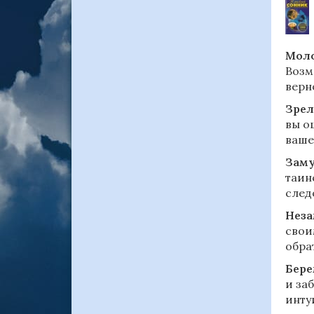
Моло
Возм
верн
Зрел
вы о
ваше
Зам
таин
след
Нез
свои
обра
Бере
и за
инту