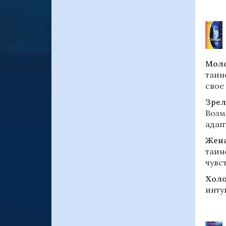
Моло
таин
свое 
Зрел
Возм
адап
Жен
таин
чувс
Холо
инту