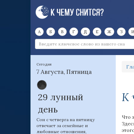
А
Б
В
Г
Д
Е
Ж
З
Сегодня
Гл
7 Августа, Пятница
К 
29 лунный
день
Что 
Сон с четверга на пятницу
Здес
отвечает за семейные и
этог
любовные отношения,