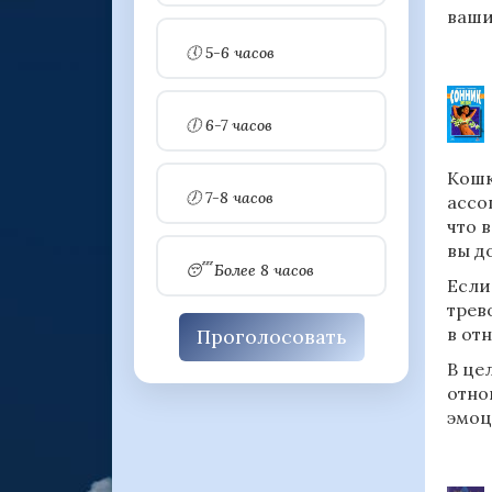
ваши
🕔 5-6 часов
🕕 6-7 часов
Кошк
🕖 7-8 часов
ассо
что 
вы д
😴 Более 8 часов
Если
трев
в от
Проголосовать
В це
отно
эмоц