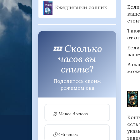
Если
Ежедневный сонник
ваше
стои
Такж
от о
💤 Сколько
Если
ваше
часов вы
Важн
спите?
може
Поделитесь своим
режимом сна
⏰ Менее 4 часов
Кошк
есть
указ
🕓 4-5 часов
зави