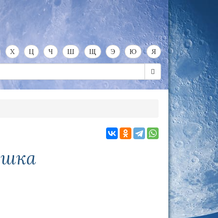
Х
Ц
Ч
Ш
Щ
Э
Ю
Я
ошка