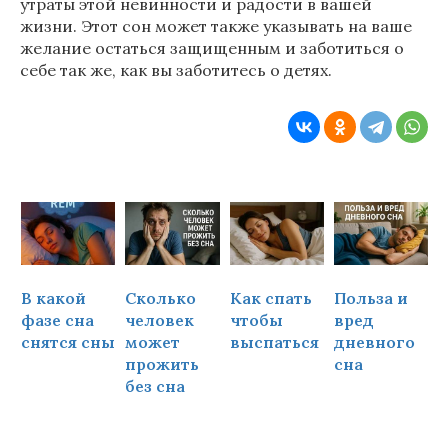
утраты этой невинности и радости в вашей
жизни. Этот сон может также указывать на ваше
желание остаться защищенным и заботиться о
себе так же, как вы заботитесь о детях.
В какой
Сколько
Как спать
Польза и
Ч
фазе сна
человек
чтобы
вред
снятся сны
может
выспаться
дневного
прожить
сна
ч
без сна