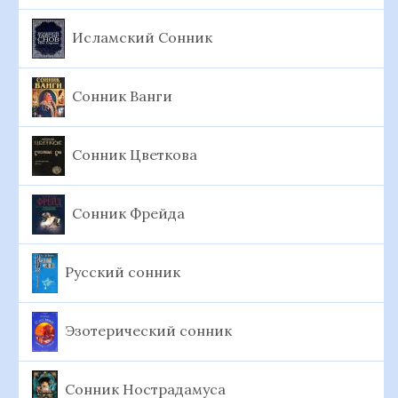
Исламский Сонник
Сонник Ванги
Сонник Цветкова
Сонник Фрейда
Русский сонник
Эзотерический сонник
Сонник Нострадамуса