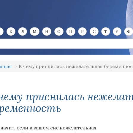
И
К
Л
М
Н
О
П
Р
С
Т
У
Ф
авная
К чему приснилась нежелательная беременнос
чему приснилась нежела
еременность
значит, если в вашем сне нежелательная