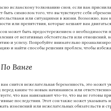
асно исламскому толкованию снов, если вам приснила
т быть символом того, что вы чувствуете себя обрем
ательствами или ситуациями в жизни. Возможно, вам ка
ности или препятствия, которые мешают вам двигаться
 сон может быть предостережением о необходимости 
вления от негативных обстоятельств или отношений, к
итию и успеху. Попробуйте внимательно проанализир
ацию и найти способы решения проблем, чтобы избежа
По Ванге
 вам снится нежелательная беременность, это может у
х перед каким-то новым начинанием или ответственно
твуете, что вам навязывают что-то, что вы не готовы пр
тивные последствия. Этот сон также может указывать 
жать изменений или нежелательных обязательств и ст