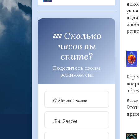
неко
указ
подд
своб
реше
💤 Сколько
часов вы
спите?
Поделитесь своим
режимом сна
Бере
возр
обре
Возм
⏰ Менее 4 часов
Этот
прин
🕓 4-5 часов