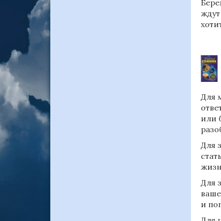
Бере
ждут
хоти
Для 
отве
или 
разо
Для 
стат
жизн
Для 
ваше
и по
Для 