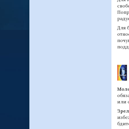
своб
Попр
раду
Для 
отно
почу
подд
Моло
обяз
или 
Зрел
избе
бдит