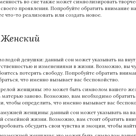
менность во сне также может символизировать творче
 своего проявления. Попробуйте обратить внимание на
те что-то реализовать или создать новое.
Женский
молодой девушки: данный сон может указывать на внут
тственностью и изменениями в жизни. Возможно, вы чув
боитесь потерять свободу. Попробуйте обратить внима
браться, что именно вызывает вас беспокойство.
зрелой женщины: это может быть символом вашего же
ь матерью заново. Возможно, вам необходимо обратить
и, чтобы определить, что именно вызывает вас беспок
замужней женщины: данный сон может указывать на в
й семейной жизни. Возможно, вам стоит обратить вн
пробовать обсудить свои чувства и эмоции, чтобы най
незамужней женщины: это может быть символом вашег