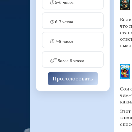
🕔 5-6 часов
Если
🕕 6-7 часов
что 
стан
отве
🕖 7-8 часов
вызо
😴 Более 8 часов
Проголосовать
Сон 
чем-
каки
Этот
жизн
спос