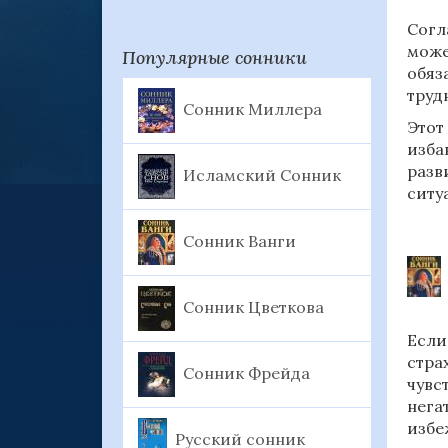
Согл
може
Популярные сонники
обяз
труд
Сонник Миллера
Этот
изба
разв
Исламский Сонник
ситу
Сонник Ванги
Сонник Цветкова
Если
стра
Сонник Фрейда
чувс
нега
избе
Русский сонник