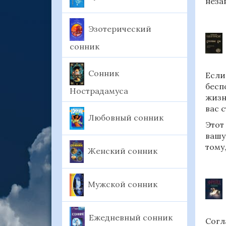
неза
Эзотерический
сонник
Сонник
Если
бесп
Нострадамуса
жизн
вас с
Любовный сонник
Этот
вашу
тому
Женский сонник
Мужской сонник
Ежедневный сонник
Согл