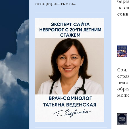
бере
игнорировать его...
разл
сонн
Сон,
стра
недо
обре
може