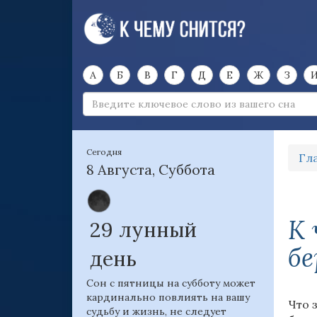
А
Б
В
Г
Д
Е
Ж
З
Сегодня
Гл
8 Августа, Суббота
К 
29 лунный
б
день
Сон с пятницы на субботу может
кардинально повлиять на вашу
Что 
судьбу и жизнь, не следует