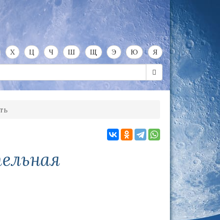
Х
Ц
Ч
Ш
Щ
Э
Ю
Я
ть
тельная