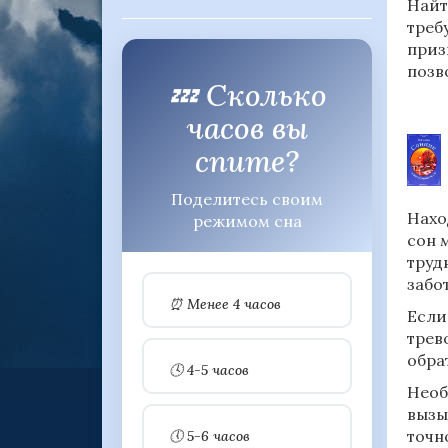
Найт
треб
приз
позв
💤 Сколько
часов вы
спите?
Поделитесь своим
Нахо
режимом сна
сон 
труд
забот
⏰ Менее 4 часов
Если
трев
обра
🕓 4-5 часов
Необ
вызы
точн
🕔 5-6 часов