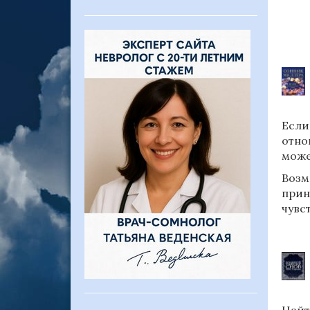
Если
отно
може
Возм
прин
чувс