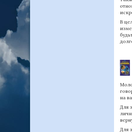
отно
искр
В це
изме
будь
долг
Моло
гово
на в
Для 
личн
верн
Для 