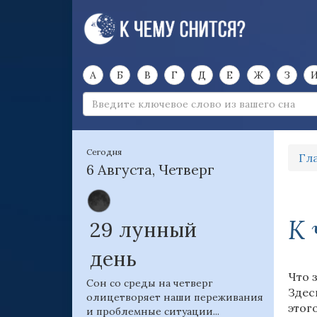
А
Б
В
Г
Д
Е
Ж
З
Сегодня
Гл
6 Августа, Четверг
К 
29 лунный
день
Что 
Сон со среды на четверг
Здес
олицетворяет наши переживания
этог
и проблемные ситуации...