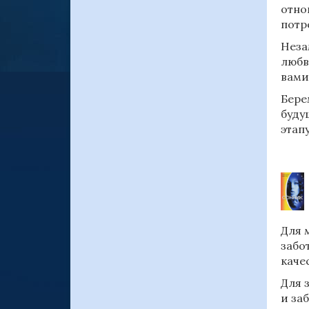
отно
потр
Неза
любв
вами
Бере
буду
этап
Для 
забо
каче
Для 
и за