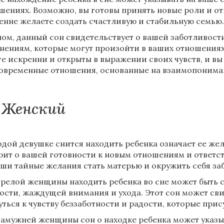
шениях. Возможно, вы готовы принять новые роли и от
енне желаете создать счастливую и стабильную семью.
лом, данный сон свидетельствует о вашей заботливости
нениям, которые могут произойти в ваших отношениях
те искренни и открыты в выражении своих чувств, и вы
овременные отношения, основанные на взаимопонима
Женский
дой девушке снится находить ребенка означает ее жел
рит о вашей готовности к новым отношениям и ответст
аши тайные желания стать матерью и окружить себя за
зрелой женщины находить ребенка во сне может быть 
ости, жаждущей внимания и ухода. Этот сон может св
уться к чувству беззаботности и радости, которые при
замужней женщины сон о находке ребенка может указы