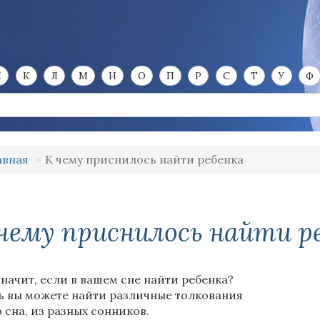
И
К
Л
М
Н
О
П
Р
С
Т
У
Ф
авная
К чему приснилось найти ребенка
чему приснилось найти р
значит, если в вашем сне найти ребенка?
ь вы можете найти различные толкования
о сна, из разных сонников.