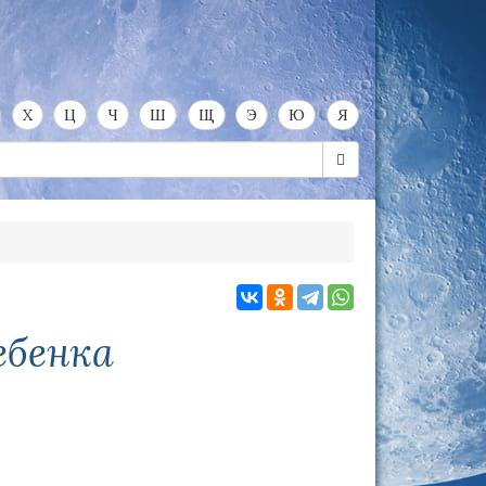
Х
Ц
Ч
Ш
Щ
Э
Ю
Я
ебенка