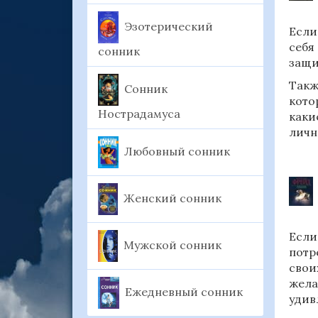
Эзотерический
Если
себя
сонник
защи
Такж
Сонник
кото
Нострадамуса
каки
личн
Любовный сонник
Женский сонник
Если
Мужской сонник
потр
свои
жела
Ежедневный сонник
удив