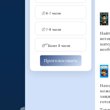
🕕 6-7 часов
🕖 7-8 часов
Найт
нега
мате
😴 Более 8 часов
необ
Проголосовать
Нахо
може
защи
гото
Такж