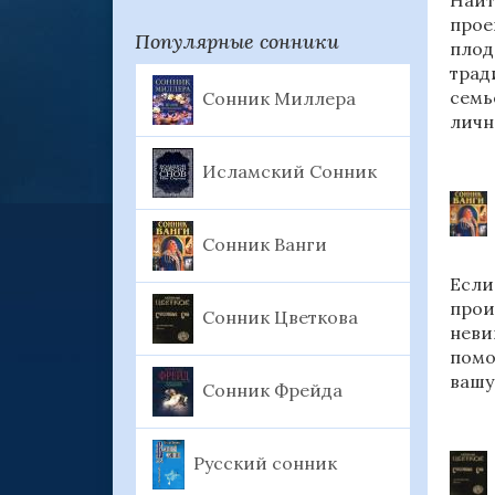
Найт
прое
Популярные сонники
плод
трад
семь
Сонник Миллера
личн
Исламский Сонник
Сонник Ванги
Если
прои
Сонник Цветкова
неви
помо
вашу
Сонник Фрейда
Русский сонник