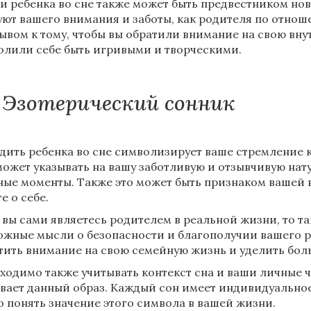
и ребенка во сне также может быть предвестником но
уют вашего внимания и заботы, как родителя по отноше
ывом к тому, чтобы вы обратили внимание на свою вн
олили себе быть игривыми и творческими.
Эзотерический сонник
дить ребенка во сне символизирует ваше стремление к 
может указывать на вашу заботливую и отзывчивую нату
ные моменты. Также это может быть признаком вашей 
е о себе.
 вы сами являетесь родителем в реальной жизни, то т
ожные мысли о безопасности и благополучии вашего р
тить внимание на свою семейную жизнь и уделить бо
ходимо также учитывать контекст сна и ваши личные ч
вает данный образ. Каждый сон имеет индивидуальное
о понять значение этого символа в вашей жизни.