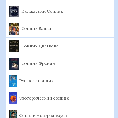
Исламский Сонник
Сонник Ванги
Сонник Цветкова
Сонник Фрейда
Русский сонник
Эзотерический сонник
Сонник Нострадамуса