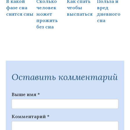
В какой
Сколько
Как спать
Польза и
Ч
фазе сна
человек
чтобы
вред
снятся сны
может
выспаться
дневного
прожить
сна
ч
без сна
Оставить комментарий
Выше имя
*
Комментарий
*