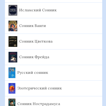
Исламский Сонник
Сонник Ванги
Сонник Цветкова
Сонник Фрейда
Русский сонник
Эзотерический сонник
Сонник Нострадамуса