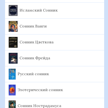
Исламский Сонник
Сонник Ванги
Сонник Цветкова
Сонник Фрейда
Русский сонник
Эзотерический сонник
Сонник Нострадамуса