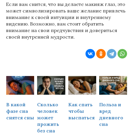
Если вам снится, что вы делаете макияж глаз, это
может символизировать ваше желание привлечь
внимание к своей интуиции и внутреннему
видению. Возможно, вам стоит обратить
внимание на свои предчувствия и довериться
своей внутренней мудрости.
В какой
Сколько
Как спать
Польза и
Ч
фазе сна
человек
чтобы
вред
снятся сны
может
выспаться
дневного
прожить
сна
ч
без сна