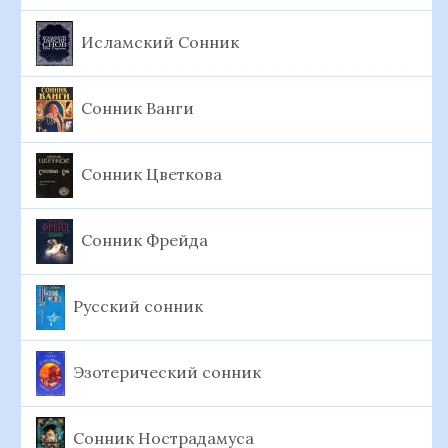
Исламский Сонник
Сонник Ванги
Сонник Цветкова
Сонник Фрейда
Русский сонник
Эзотерический сонник
Сонник Нострадамуса