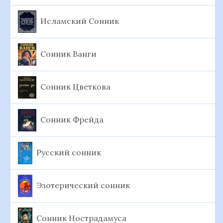
Исламский Сонник
Сонник Ванги
Сонник Цветкова
Сонник Фрейда
Русский сонник
Эзотерический сонник
Сонник Нострадамуса