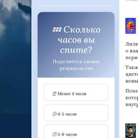
💤 Сколько
часов вы
Лили
спите?
о ва
пери
Поделитесь своим
Такж
режимом сна
цвет
новы
Помн
⏰ Менее 4 часов
кото
внут
🕓 4-5 часов
🕔 5-6 часов