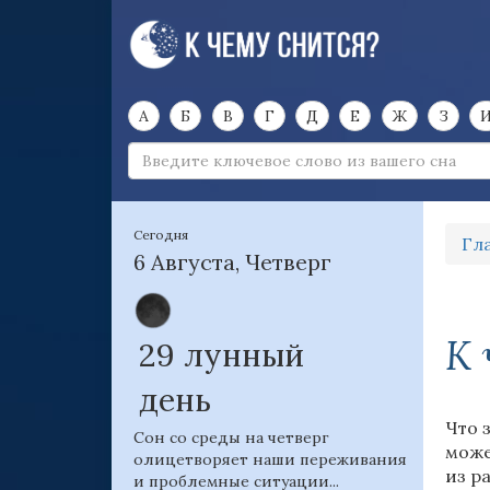
А
Б
В
Г
Д
Е
Ж
З
Сегодня
Гл
6 Августа, Четверг
К 
29 лунный
день
Что 
Сон со среды на четверг
може
олицетворяет наши переживания
из р
и проблемные ситуации...