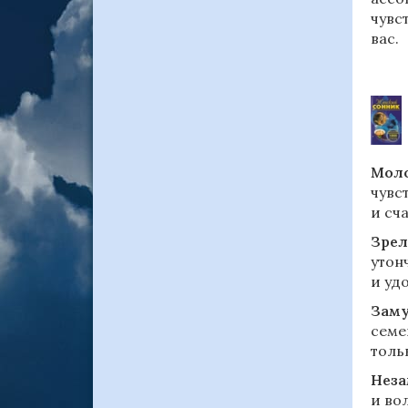
чувс
вас.
Моло
чувс
и сча
Зрел
утон
и уд
Зам
семе
толь
Нез
и во