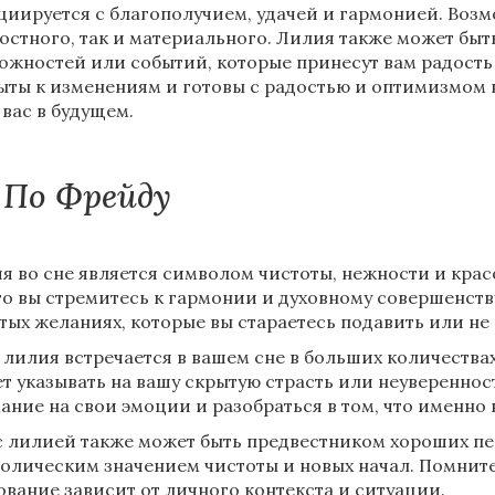
циируется с благополучием, удачей и гармонией. Возм
остного, так и материального. Лилия также может бы
ожностей или событий, которые принесут вам радость 
ыты к изменениям и готовы с радостью и оптимизмом 
 вас в будущем.
По Фрейду
я во сне является символом чистоты, нежности и крас
что вы стремитесь к гармонии и духовному совершенств
тых желаниях, которые вы стараетесь подавить или не 
 лилия встречается в вашем сне в больших количествах
т указывать на вашу скрытую страсть или неуверенност
ание на свои эмоции и разобраться в том, что именно в
с лилией также может быть предвестником хороших п
олическим значением чистоты и новых начал. Помните,
ование зависит от личного контекста и ситуации.