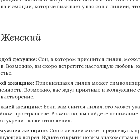
тва и эмоции, которые вызывает у вас сон с лилией, чт
Женский
дой девушке:
Сон, в котором приснится лилия, может
тв. Возможно, вы скоро встретите настоящую любовь, к
стье.
ой женщине:
Приснившаяся лилия может символизиро
ченность. Возможно, вас ждут приятные и волнующие с
овлетворение.
ужней женщине:
Если вам снится лилия, это может ук
йном пространстве. Возможно, вы найдете понимание и
ко укрепит ваши отношения.
амужней женщине:
Сон с лилией может предвещать п
лнующих встреч. Будьте открыты новым знакомствам и