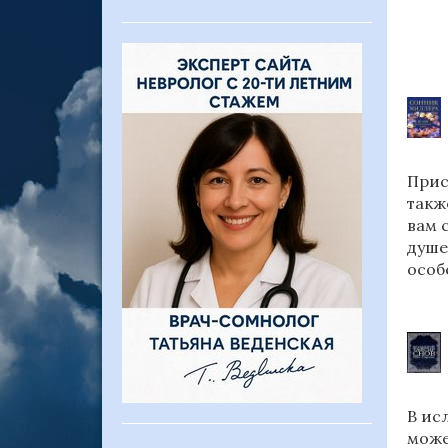
Прис
такж
вам 
душе
особ
В ис
може