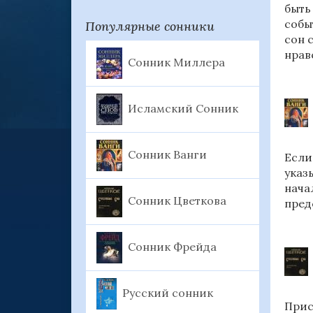
быть
собы
Популярные сонники
сон 
нрав
Сонник Миллера
Исламский Сонник
Сонник Ванги
Если
указ
нача
Сонник Цветкова
пред
Сонник Фрейда
Русский сонник
Прис