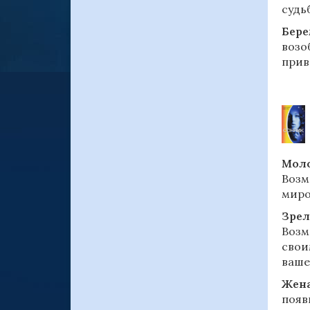
судь
Бере
возо
прив
Моло
Возм
миро
Зрел
Возм
свои
ваше
Жена
появ