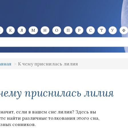
И
К
Л
М
Н
О
П
Р
С
Т
У
Ф
авная
К чему приснилась лилия
чему приснилась лилия
значит, если в вашем сне лилия? Здесь вы
те найти различные толкования этого сна,
азных сонников.