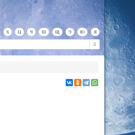
Х
Ц
Ч
Ш
Щ
Э
Ю
Я