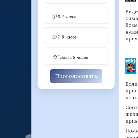
Виде
🕕 6-7 часов
симв
Возм
нужн
🕖 7-8 часов
прия
😴 Более 8 часов
Проголосовать
Если
прис
поэт
Сон 
жизн
прив
Помн
ассо