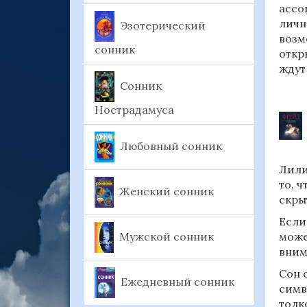
ассо
личн
Эзотерический
возм
сонник
откр
ждут
Сонник
Нострадамуса
Любовный сонник
Лили
то, 
Женский сонник
скры
Если
Мужской сонник
може
вним
Сон 
Ежедневный сонник
симв
толк