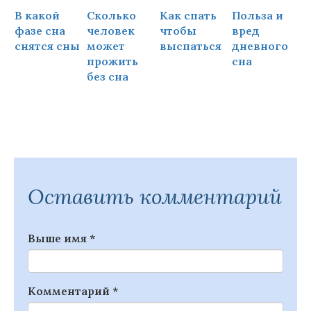
В какой
Сколько
Как спать
Польза и
Ч
фазе сна
человек
чтобы
вред
снятся сны
может
выспаться
дневного
прожить
сна
ч
без сна
Оставить комментарий
Выше имя
*
Комментарий
*