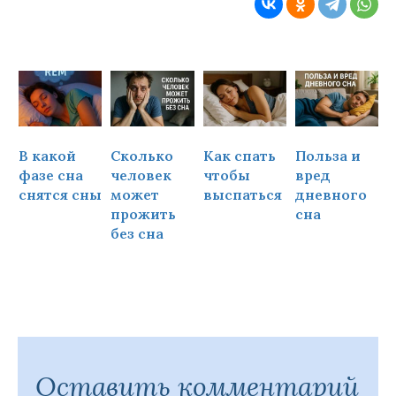
В какой
Сколько
Как спать
Польза и
Ч
фазе сна
человек
чтобы
вред
снятся сны
может
выспаться
дневного
прожить
сна
ч
без сна
Оставить комментарий