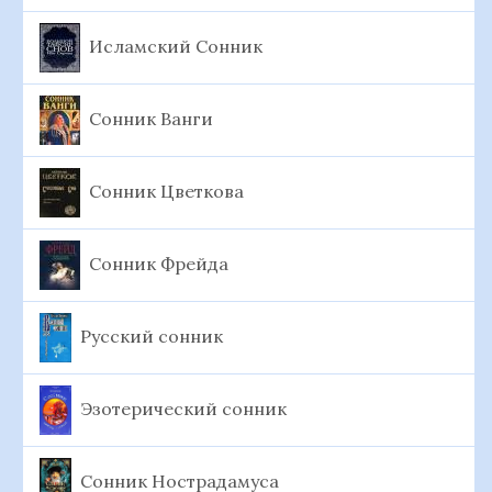
Исламский Сонник
Сонник Ванги
Сонник Цветкова
Сонник Фрейда
Русский сонник
Эзотерический сонник
Сонник Нострадамуса