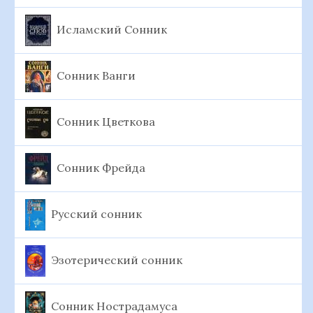
Исламский Сонник
Сонник Ванги
Сонник Цветкова
Сонник Фрейда
Русский сонник
Эзотерический сонник
Сонник Нострадамуса