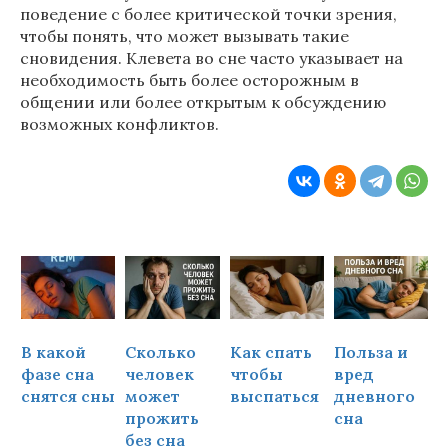
поведение с более критической точки зрения,
чтобы понять, что может вызывать такие
сновидения. Клевета во сне часто указывает на
необходимость быть более осторожным в
общении или более открытым к обсуждению
возможных конфликтов.
В какой
Сколько
Как спать
Польза и
Ч
фазе сна
человек
чтобы
вред
снятся сны
может
выспаться
дневного
прожить
сна
ч
без сна