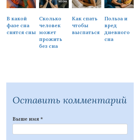
В какой
Сколько
Как спать
Польза и
Ч
фазе сна
человек
чтобы
вред
снятся сны
может
выспаться
дневного
прожить
сна
ч
без сна
Оставить комментарий
Выше имя
*