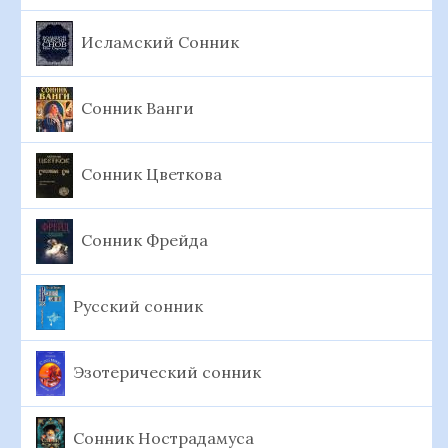
Исламский Сонник
Сонник Ванги
Сонник Цветкова
Сонник Фрейда
Русский сонник
Эзотерический сонник
Сонник Нострадамуса