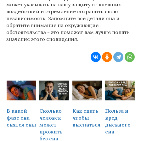
может указывать на вашу защиту от внешних
воздействий и стремление сохранить свою
независимость. Запомните все детали сна и
обратите внимание на окружающие
обстоятельства - это поможет вам лучше понять
значение этого сновидения.
В какой
Сколько
Как спать
Польза и
Ч
фазе сна
человек
чтобы
вред
снятся сны
может
выспаться
дневного
прожить
сна
ч
без сна