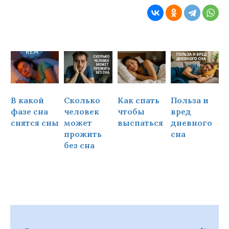
В какой
Сколько
Как спать
Польза и
Ч
фазе сна
человек
чтобы
вред
снятся сны
может
выспаться
дневного
прожить
сна
ч
без сна